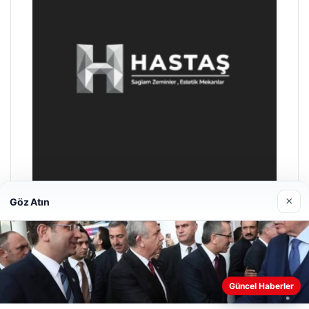
×
Göz Atın
Prenses Night Club
29/04/2026
Güncel Haberler
Web sitemizi nasıl kullandığınızı daha iyi anlayabilmek,