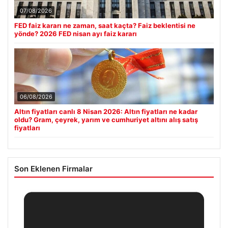
07/08/2026
FED faiz kararı ne zaman, saat kaçta? Faiz beklentisi ne
yönde? 2026 FED nisan ayı faiz kararı
06/08/2026
Altın fiyatları canlı 8 Nisan 2026: Altın fiyatları ne kadar
oldu? Gram, çeyrek, yarım ve cumhuriyet altını alış satış
fiyatları
Son Eklenen Firmalar