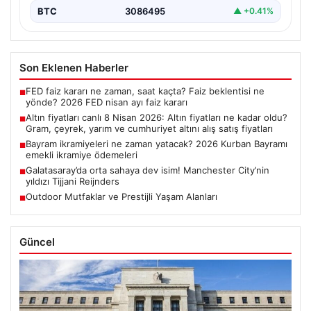
BTC
3086495
▲ +0.41%
Son Eklenen Haberler
FED faiz kararı ne zaman, saat kaçta? Faiz beklentisi ne
■
yönde? 2026 FED nisan ayı faiz kararı
Altın fiyatları canlı 8 Nisan 2026: Altın fiyatları ne kadar oldu?
■
Gram, çeyrek, yarım ve cumhuriyet altını alış satış fiyatları
Bayram ikramiyeleri ne zaman yatacak? 2026 Kurban Bayramı
■
emekli ikramiye ödemeleri
Galatasaray’da orta sahaya dev isim! Manchester City’nin
■
yıldızı Tijjani Reijnders
Outdoor Mutfaklar ve Prestijli Yaşam Alanları
■
Güncel