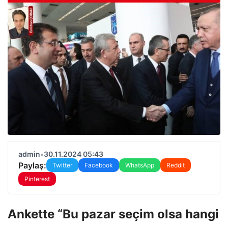
admin
•
30.11.2024 05:43
Paylaş:
Twitter
Facebook
WhatsApp
Reddit
Pinterest
Ankette “Bu pazar seçim olsa hangi