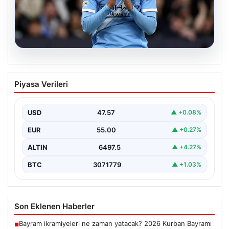
05.08.2026
Galatasaray’da orta sahaya dev isim!
Piyasa Verileri
Manchester City’nin yıldızı Tijjani
Reijnders
USD
47.57
▲ +0.08%
{“title”: “Galatasaray Orta Sahaya Dev Transferle
Güçleniyor: Manchester City’nin Yıldızı Tijjani
EUR
55.00
▲ +0.27%
Reijnders”}, “content”: “…
ALTIN
6497.5
▲ +4.27%
BTC
3071779
▲ +1.03%
Son Eklenen Haberler
Bayram ikramiyeleri ne zaman yatacak? 2026 Kurban Bayramı
■