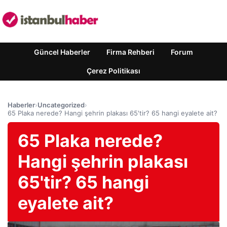
Güncel Haberler
Firma Rehberi
Forum
Çerez Politikası
Haberler
›
Uncategorized
›
65 Plaka nerede? Hangi şehrin plakası 65'tir? 65 hangi eyalete ait?
65 Plaka nerede?
Hangi şehrin plakası
65'tir? 65 hangi
eyalete ait?