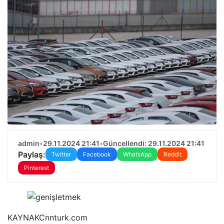
admin
•
29.11.2024 21:41
•
Güncellendi: 29.11.2024 21:41
Paylaş:
Twitter
Facebook
WhatsApp
Reddit
Pinterest
KAYNAK
Cnnturk.com