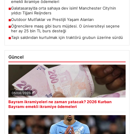
emekli ikramiye ödemeleri
Galatasaray’da orta sahaya dev isim! Manchester City’nin
■
yıldızı Tijjani Reijnders
Outdoor Mutfaklar ve Prestijli Yaşam Alanları
■
Öğrencilere maaş gibi burs müjdesi. O üniversiteyi seçene
■
her ay 25 bin TL burs desteği
Taşlı saldırıdan kurtulmak için traktörü grubun üzerine sürdü
■
Güncel
05/08/2026
Bayram ikramiyeleri ne zaman yatacak? 2026 Kurban
Bayramı emekli ikramiye ödemeleri