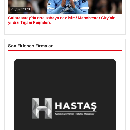
05/08/2026
Galatasaray’da orta sahaya dev isim! Manchester City’nin
yıldızı Tijjani Reijnders
Son Eklenen Firmalar