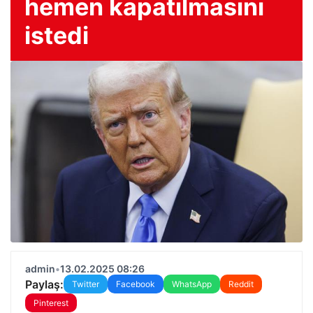
hemen kapatılmasını
istedi
admin
•
13.02.2025 08:26
Paylaş:
Twitter
Facebook
WhatsApp
Reddit
Pinterest