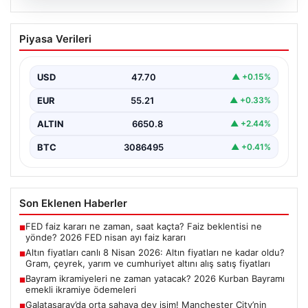
06.08.2026
Altın fiyatları canlı 8 Nisan 2026: Altın
Piyasa Verileri
fiyatları ne kadar oldu? Gram, çeyrek,
yarım ve cumhuriyet altını alış satış
fiyatları
USD
47.70
▲ +0.15%
EUR
55.21
▲ +0.33%
ALTIN
6650.8
▲ +2.44%
BTC
3086495
▲ +0.41%
Son Eklenen Haberler
FED faiz kararı ne zaman, saat kaçta? Faiz beklentisi ne
■
yönde? 2026 FED nisan ayı faiz kararı
Altın fiyatları canlı 8 Nisan 2026: Altın fiyatları ne kadar oldu?
■
Gram, çeyrek, yarım ve cumhuriyet altını alış satış fiyatları
Bayram ikramiyeleri ne zaman yatacak? 2026 Kurban Bayramı
■
emekli ikramiye ödemeleri
Galatasaray’da orta sahaya dev isim! Manchester City’nin
■