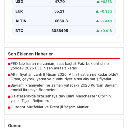
fiyatları
USD
47.70
▲ +0.15%
EUR
55.21
▲ +0.33%
ALTIN
6650.8
▲ +2.44%
BTC
3086495
▲ +0.41%
Son Eklenen Haberler
FED faiz kararı ne zaman, saat kaçta? Faiz beklentisi ne
■
yönde? 2026 FED nisan ayı faiz kararı
Altın fiyatları canlı 8 Nisan 2026: Altın fiyatları ne kadar oldu?
■
Gram, çeyrek, yarım ve cumhuriyet altını alış satış fiyatları
Bayram ikramiyeleri ne zaman yatacak? 2026 Kurban Bayramı
■
emekli ikramiye ödemeleri
Galatasaray’da orta sahaya dev isim! Manchester City’nin
■
yıldızı Tijjani Reijnders
Outdoor Mutfaklar ve Prestijli Yaşam Alanları
■
Güncel