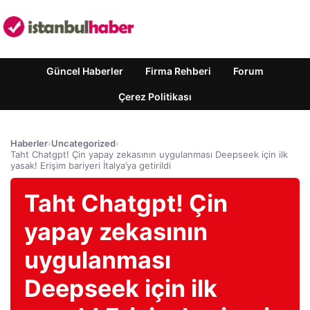
Güncel Haberler
Firma Rehberi
Forum
Çerez Politikası
Haberler
›
Uncategorized
›
Taht Chatgpt! Çin yapay zekasının uygulanması Deepseek için ilk
yasak! Erişim bariyeri İtalya’ya getirildi
Taht Chatgpt! Çin
yapay zekasının
uygulanması
Deepseek için ilk