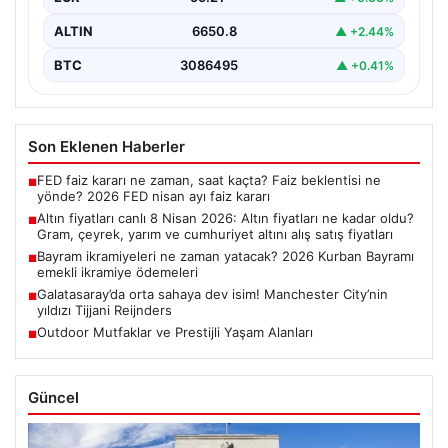
ALTIN
6650.8
▲ +2.44%
BTC
3086495
▲ +0.41%
Son Eklenen Haberler
FED faiz kararı ne zaman, saat kaçta? Faiz beklentisi ne
■
yönde? 2026 FED nisan ayı faiz kararı
Altın fiyatları canlı 8 Nisan 2026: Altın fiyatları ne kadar oldu?
■
Gram, çeyrek, yarım ve cumhuriyet altını alış satış fiyatları
Bayram ikramiyeleri ne zaman yatacak? 2026 Kurban Bayramı
■
emekli ikramiye ödemeleri
Galatasaray’da orta sahaya dev isim! Manchester City’nin
■
yıldızı Tijjani Reijnders
Outdoor Mutfaklar ve Prestijli Yaşam Alanları
■
Güncel