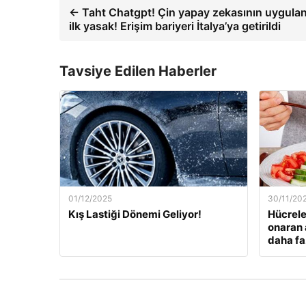
← Taht Chatgpt! Çin yapay zekasının uygula
ilk yasak! Erişim bariyeri İtalya’ya getirildi
Tavsiye Edilen Haberler
01/12/2025
30/11/20
Kış Lastiği Dönemi Geliyor!
Hücrele
onaran 
daha fa