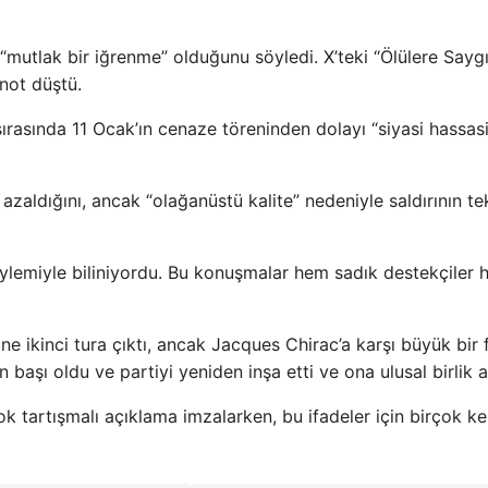
 “mutlak bir iğrenme” olduğunu söyledi. X’teki “Ölülere Saygı
not düştü.
 sırasında 11 Ocak’ın cenaze töreninden dolayı “siyasi hassas
azaldığını, ancak “olağanüstü kalite” nedeniyle saldırının te
ylemiyle biliniyordu. Bu konuşmalar hem sadık destekçiler
e ikinci tura çıktı, ancak Jacques Chirac’a karşı büyük bir 
n başı oldu ve partiyi yeniden inşa etti ve ona ulusal birlik a
k tartışmalı açıklama imzalarken, bu ifadeler için birçok k