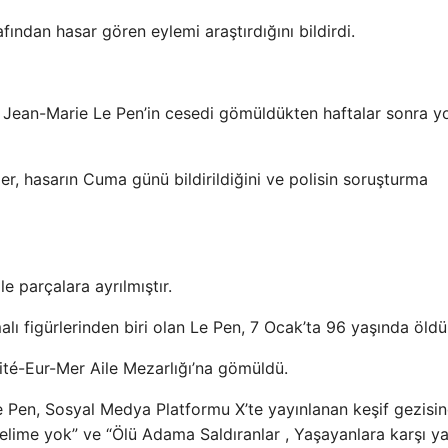
afından hasar gören eylemi araştırdığını bildirdi.
su Jean-Marie Le Pen’in cesedi gömüldükten haftalar sonra y
ler, hasarın Cuma günü bildirildiğini ve polisin soruşturma
e parçalara ayrılmıştır.
şmalı figürlerinden biri olan Le Pen, 7 Ocak’ta 96 yaşında öldü
ité-Eur-Mer Aile Mezarlığı’na gömüldü.
Le Pen, Sosyal Medya Platformu X’te yayınlanan keşif gezisi
r kelime yok” ve “Ölü Adama Saldıranlar , Yaşayanlara karşı 