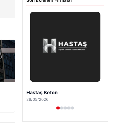
Son Eklenen Firmalar
Prenses Night Club
29/04/2026