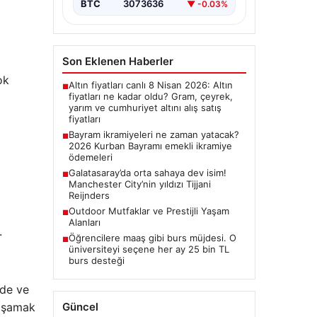
BTC
3073636
▼ -0.03%
Son Eklenen Haberler
ok
Altın fiyatları canlı 8 Nisan 2026: Altın
■
fiyatları ne kadar oldu? Gram, çeyrek,
yarım ve cumhuriyet altını alış satış
fiyatları
Bayram ikramiyeleri ne zaman yatacak?
■
2026 Kurban Bayramı emekli ikramiye
ödemeleri
Galatasaray’da orta sahaya dev isim!
■
Manchester City’nin yıldızı Tijjani
Reijnders
Outdoor Mutfaklar ve Prestijli Yaşam
■
Alanları
.
Öğrencilere maaş gibi burs müjdesi. O
■
üniversiteyi seçene her ay 25 bin TL
burs desteği
nde ve
Güncel
yaşamak