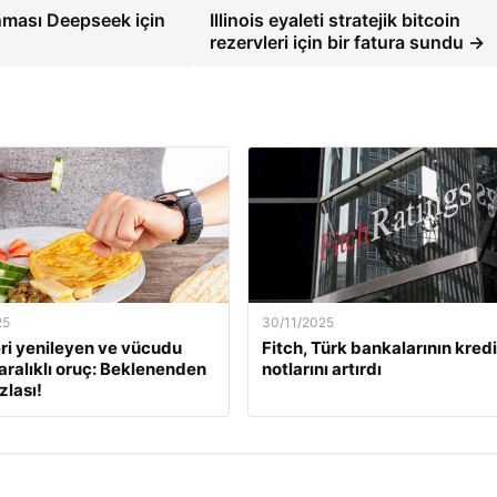
nması Deepseek için
Illinois eyaleti stratejik bitcoin
rezervleri için bir fatura sundu →
25
30/11/2025
ri yenileyen ve vücudu
Fitch, Türk bankalarının kredi
aralıklı oruç: Beklenenden
notlarını artırdı
zlası!