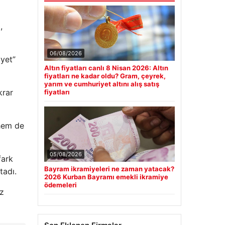
,
06/08/2026
iyet”
Altın fiyatları canlı 8 Nisan 2026: Altın
fiyatları ne kadar oldu? Gram, çeyrek,
yarım ve cumhuriyet altını alış satış
krar
fiyatları
 hem de
05/08/2026
fark
Bayram ikramiyeleri ne zaman yatacak?
tadı.
2026 Kurban Bayramı emekli ikramiye
ödemeleri
ez