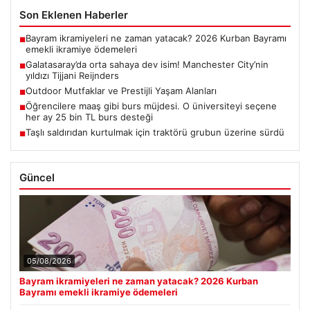
Son Eklenen Haberler
Bayram ikramiyeleri ne zaman yatacak? 2026 Kurban Bayramı
■
emekli ikramiye ödemeleri
Galatasaray’da orta sahaya dev isim! Manchester City’nin
■
yıldızı Tijjani Reijnders
Outdoor Mutfaklar ve Prestijli Yaşam Alanları
■
Öğrencilere maaş gibi burs müjdesi. O üniversiteyi seçene
■
her ay 25 bin TL burs desteği
Taşlı saldırıdan kurtulmak için traktörü grubun üzerine sürdü
■
Güncel
05/08/2026
Bayram ikramiyeleri ne zaman yatacak? 2026 Kurban
Bayramı emekli ikramiye ödemeleri