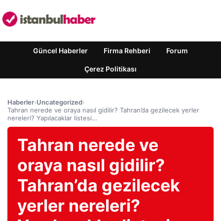
Güncel Haberler
Firma Rehberi
Forum
Çerez Politikası
Haberler
›
Uncategorized
›
Tahran nerede ve oraya nasıl gidilir? Tahran’da gezilecek yerler
nereleri? Yapılacaklar listesi…
Tahran nerede ve
oraya nasıl gidilir?
Tahran’da gezilecek
yerler nereleri?