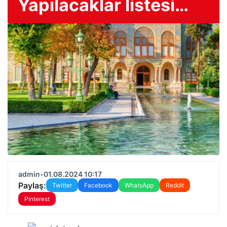
Yapılacaklar listesi…
admin
•
01.08.2024 10:17
Paylaş:
Twitter
Facebook
WhatsApp
Reddit
Pinterest