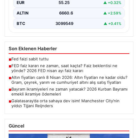
EUR
55.25
▲ +0.32%
ALTIN
6660.6
▲ +2.59%
BTC
3099549
▲ +0.41%
Son Eklenen Haberler
Fed faizi sabit tuttu
■
FED faiz kararı ne zaman, saat kaçta? Faiz beklentisi ne
■
yönde? 2026 FED nisan ayı faiz kararı
Altın fiyatları canlı 8 Nisan 2026: Altın fiyatları ne kadar oldu?
■
Gram, çeyrek, yarım ve cumhuriyet altını alış satış fiyatları
Bayram ikramiyeleri ne zaman yatacak? 2026 Kurban Bayramı
■
emekli ikramiye ödemeleri
Galatasaray’da orta sahaya dev isim! Manchester City’nin
■
yıldızı Tijjani Reijnders
Güncel