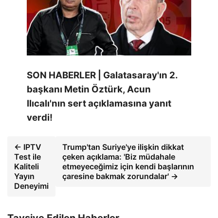
SON HABERLER | Galatasaray'ın 2.
başkanı Metin Öztürk, Acun
Ilıcalı'nın sert açıklamasına yanıt
verdi!
← IPTV
Trump'tan Suriye'ye ilişkin dikkat
Test ile
çeken açıklama: 'Biz müdahale
Kaliteli
etmeyeceğimiz için kendi başlarının
Yayın
çaresine bakmak zorundalar' →
Deneyimi
Tavsiye Edilen Haberler