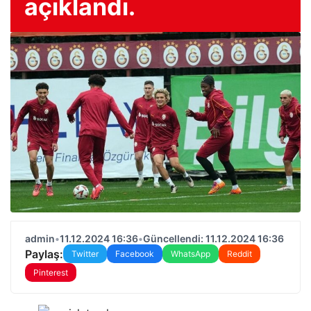
açıklandı.
admin
•
11.12.2024 16:36
•
Güncellendi: 11.12.2024 16:36
Paylaş:
Twitter
Facebook
WhatsApp
Reddit
Pinterest