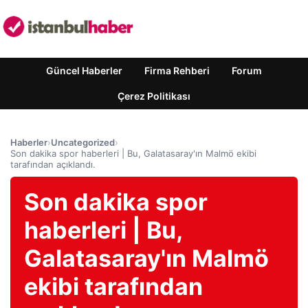
Güncel Haberler
Firma Rehberi
Forum
Çerez Politikası
Haberler
›
Uncategorized
›
Son dakika spor haberleri | Bu, Galatasaray'ın Malmö ekibi
tarafından açıklandı.
Son dakika spor
haberleri | Bu,
Galatasaray'ın Malmö
ekibi tarafından