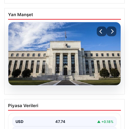
Yan Manşet
07.08.2026
FED faiz kararı ne zaman, saat kaçta?
Piyasa Verileri
Faiz beklentisi ne yönde? 2026 FED
nisan ayı faiz kararı
USD
47.74
▲ +0.18%