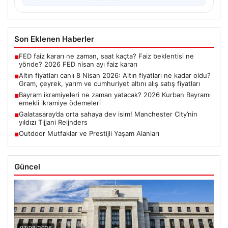
Son Eklenen Haberler
FED faiz kararı ne zaman, saat kaçta? Faiz beklentisi ne
■
yönde? 2026 FED nisan ayı faiz kararı
Altın fiyatları canlı 8 Nisan 2026: Altın fiyatları ne kadar oldu?
■
Gram, çeyrek, yarım ve cumhuriyet altını alış satış fiyatları
Bayram ikramiyeleri ne zaman yatacak? 2026 Kurban Bayramı
■
emekli ikramiye ödemeleri
Galatasaray’da orta sahaya dev isim! Manchester City’nin
■
yıldızı Tijjani Reijnders
Outdoor Mutfaklar ve Prestijli Yaşam Alanları
■
Güncel
07/08/2026