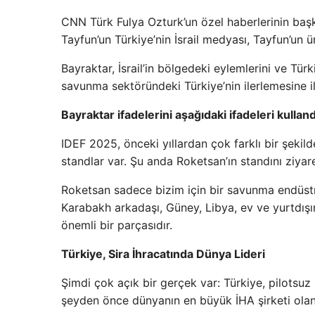
CNN Türk Fulya Ozturk’un özel haberlerinin başk
Tayfun’un Türkiye’nin İsrail medyası, Tayfun’un ü
Bayraktar, İsrail’in bölgedeki eylemlerini ve Tü
savunma sektöründeki Türkiye’nin ilerlemesine il
Bayraktar ifadelerini aşağıdaki ifadeleri kulland
IDEF 2025, önceki yıllardan çok farklı bir şekil
standlar var. Şu anda Roketsan’ın standını ziyar
Roketsan sadece bizim için bir savunma endüstri
Karabakh arkadaşı, Güney, Libya, ev ve yurtdış
önemli bir parçasıdır.
Türkiye, Sira İhracatında Dünya Lideri
Şimdi çok açık bir gerçek var: Türkiye, pilotsuz
şeyden önce dünyanın en büyük İHA şirketi olan 