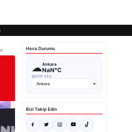
ı
Hava Durumu
dı
☁
Ankara
NaN°C
ŞEHIR SEÇ
Bizi Takip Edin