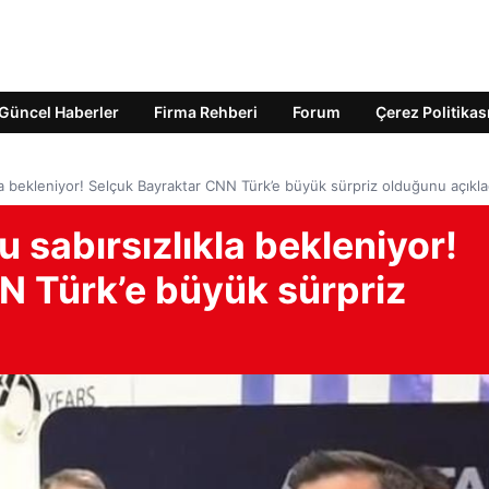
Güncel Haberler
Firma Rehberi
Forum
Çerez Politikas
la bekleniyor! Selçuk Bayraktar CNN Türk’e büyük sürpriz olduğunu açıkla
 sabırsızlıkla bekleniyor!
N Türk’e büyük sürpriz