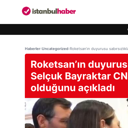
Haberler
›
Uncategorized
›
Roketsan’ın duyurusu sabırsızlık
Roketsan’ın duyurusu
Selçuk Bayraktar CN
olduğunu açıkladı