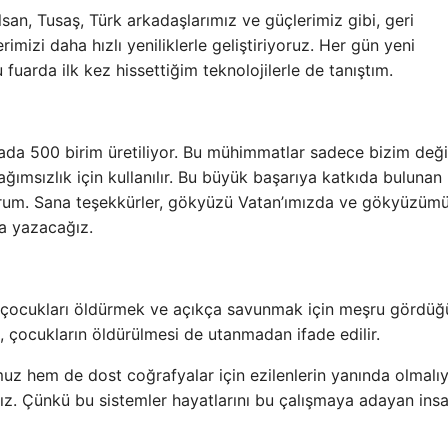
lsan, Tusaş, Türk arkadaşlarımız ve güçlerimiz gibi, geri
mizi daha hızlı yeniliklerle geliştiriyoruz. Her gün yeni
 fuarda ilk kez hissettiğim teknolojilerle de tanıştım.
tada 500 birim üretiliyor. Bu mühimmatlar sadece bizim değil
ğımsızlık için kullanılır. Bu büyük başarıya katkıda bulunan
yorum. Sana teşekkürler, gökyüzü Vatan’ımızda ve gökyüzüm
a yazacağız.
bile çocukları öldürmek ve açıkça savunmak için meşru gördüğ
 çocukların öldürülmesi de utanmadan ifade edilir.
z hem de dost coğrafyalar için ezilenlerin yanında olmalıy
ız. Çünkü bu sistemler hayatlarını bu çalışmaya adayan insa