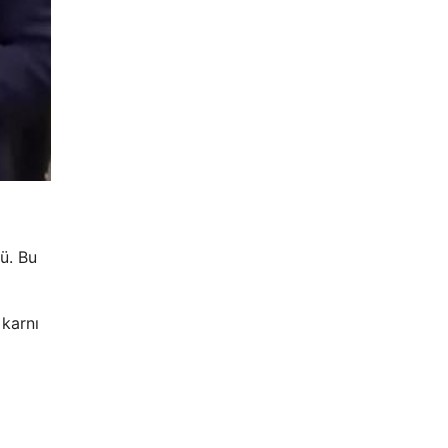
ü. Bu
karnı