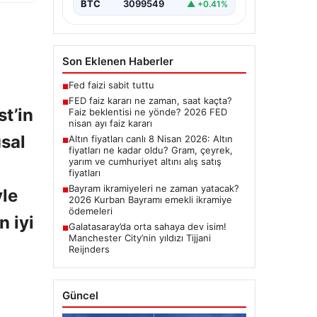
BTC
3099549
▲ +0.41%
Son Eklenen Haberler
Fed faizi sabit tuttu
■
FED faiz kararı ne zaman, saat kaçta?
■
t’in
Faiz beklentisi ne yönde? 2026 FED
nisan ayı faiz kararı
usal
Altın fiyatları canlı 8 Nisan 2026: Altın
■
fiyatları ne kadar oldu? Gram, çeyrek,
yarım ve cumhuriyet altını alış satış
fiyatları
Bayram ikramiyeleri ne zaman yatacak?
yle
■
2026 Kurban Bayramı emekli ikramiye
ödemeleri
 iyi
Galatasaray’da orta sahaya dev isim!
■
Manchester City’nin yıldızı Tijjani
Reijnders
Güncel