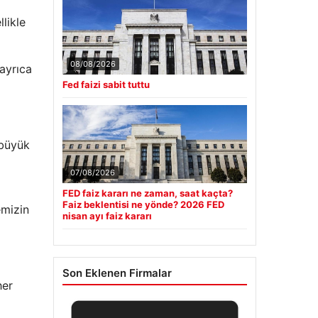
likle
08/08/2026
 ayrıca
Fed faizi sabit tuttu
 büyük
07/08/2026
FED faiz kararı ne zaman, saat kaçta?
Faiz beklentisi ne yönde? 2026 FED
emizin
nisan ayı faiz kararı
Son Eklenen Firmalar
her