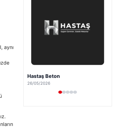
, aynı
üzde
Prenses Night Club
29/04/2026
ü
ız.
nların