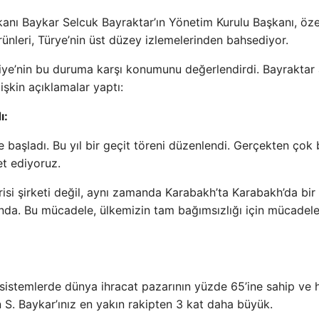
anı Baykar Selcuk Bayraktar’ın Yönetim Kurulu Başkanı, özel
rünleri, Türye’nin üst düzey izlemelerinden bahsediyor.
rkiye’nin bu duruma karşı konumunu değerlendirdi. Bayraktar
işkin açıklamalar yaptı:
ı:
de başladı. Bu yıl bir geçit töreni düzenlendi. Gerçekten çok
et ediyoruz.
si şirketi değil, aynı zamanda Karabakh’ta Karabakh’da bir
ında. Bu mücadele, ülkemizin tam bağımsızlığı için mücadel
 sistemlerde dünya ihracat pazarının yüzde 65’ine sahip ve 
S. Baykar’ınız en yakın rakipten 3 kat daha büyük.