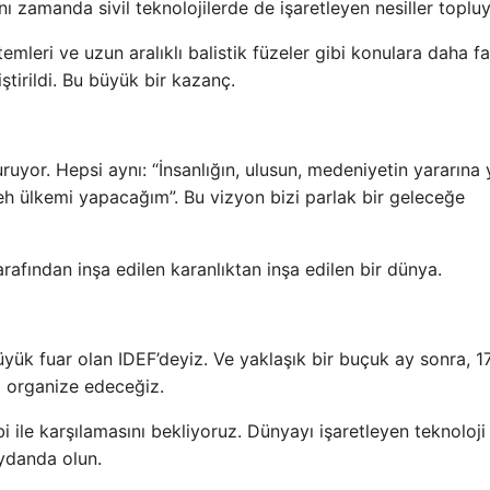
 zamanda sivil teknolojilerde de işaretleyen nesiller toplu
emleri ve uzun aralıklı balistik füzeler gibi konulara daha f
ştirildi. Bu büyük bir kazanç.
uyor. Hepsi aynı: “İnsanlığın, ulusun, medeniyetin yararına
feh ülkemi yapacağım”. Bu vizyon bizi parlak bir geleceğe
afından inşa edilen karanlıktan inşa edilen bir dünya.
ük fuar olan IDEF’deyiz. Ve yaklaşık bir buçuk ay sonra, 1
i organize edeceğiz.
bi ile karşılamasını bekliyoruz. Dünyayı işaretleyen teknoloji
ydanda olun.