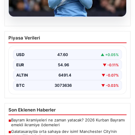
05.08.2026
Galatasaray’da orta sahaya dev isim!
Piyasa Verileri
Manchester City’nin yıldızı Tijjani
Reijnders
USD
47.60
▲ +0.05%
{“title”: “Galatasaray Orta Sahaya Dev Transferle
Güçleniyor: Manchester City’nin Yıldızı Tijjani
EUR
54.96
▼ -0.11%
Reijnders”}, “content”: “…
ALTIN
6491.4
▼ -0.07%
BTC
3073636
▼ -0.03%
Son Eklenen Haberler
Bayram ikramiyeleri ne zaman yatacak? 2026 Kurban Bayramı
■
emekli ikramiye ödemeleri
Galatasaray’da orta sahaya dev isim! Manchester City’nin
■