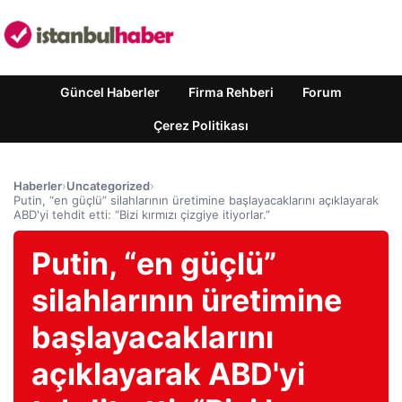
Güncel Haberler
Firma Rehberi
Forum
Çerez Politikası
Haberler
›
Uncategorized
›
Putin, “en güçlü” silahlarının üretimine başlayacaklarını açıklayarak
ABD'yi tehdit etti: “Bizi kırmızı çizgiye itiyorlar.”
Putin, “en güçlü”
silahlarının üretimine
başlayacaklarını
açıklayarak ABD'yi