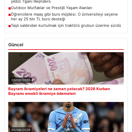
yıldızı Tijjani Reijnders
Outdoor Mutfaklar ve Prestijli Yaşam Alanları
■
Öğrencilere maaş gibi burs müjdesi. O üniversiteyi seçene
■
her ay 25 bin TL burs desteği
Taşlı saldırıdan kurtulmak için traktörü grubun üzerine sürdü
■
Güncel
05/08/2026
Bayram ikramiyeleri ne zaman yatacak? 2026 Kurban
Bayramı emekli ikramiye ödemeleri
05/08/2026