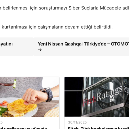
nin belirlenmesi için soruşturmayı Siber Suçlarla Mücadele adlı
kurtarılması için çalışmaların devam ettiği belirtildi.
yatını
Yeni Nissan Qashqai Türkiye’de – OTOMO
→
25
30/11/2025
ri yenileyen ve vücudu
Fitch, Türk bankalarının kredi