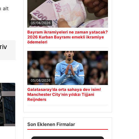
 alt
05/08/2026
Bayram ikramiyeleri ne zaman yatacak?
2026 Kurban Bayramı emekli ikramiye
ödemeleri
TİV
05/08/2026
Galatasaray’da orta sahaya dev isim!
Manchester City’nin yıldızı Tijjani
Reijnders
Son Eklenen Firmalar