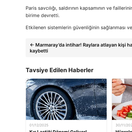
Paris savcılığı, saldırının kapsamının ve failleri
birime devretti.
Etkilenen sistemlerin güvenliğinin sağlanması ve 
← Marmaray’da intihar! Raylara atlayan kişi ha
kaybetti
Tavsiye Edilen Haberler
01/12/2025
30/11/20
Kış Lastiği Dönemi Geliyor!
Hücrele