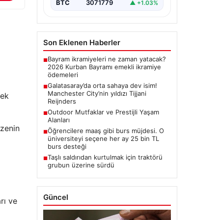
BTC
3071779
▲ +1.03%
Son Eklenen Haberler
Bayram ikramiyeleri ne zaman yatacak?
■
2026 Kurban Bayramı emekli ikramiye
ödemeleri
Galatasaray’da orta sahaya dev isim!
■
Manchester City’nin yıldızı Tijjani
pek
Reijnders
Outdoor Mutfaklar ve Prestijli Yaşam
■
Alanları
üzenin
Öğrencilere maaş gibi burs müjdesi. O
■
üniversiteyi seçene her ay 25 bin TL
burs desteği
Taşlı saldırıdan kurtulmak için traktörü
■
grubun üzerine sürdü
Güncel
rı ve