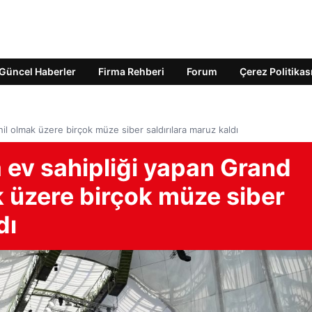
Güncel Haberler
Firma Rehberi
Forum
Çerez Politikas
hil olmak üzere birçok müze siber saldırılara maruz kaldı
a ev sahipliği yapan Grand
k üzere birçok müze siber
dı