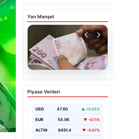
Yan Manşet
05.08.2026
Bayram ikramiyeleri ne
Piyasa Verileri
zaman yatacak? 2026
Kurban Bayramı emekli
ikramiye ödemeleri
USD
47.60
▲ +0.05%
EUR
54.96
▼ -0.11%
ALTIN
6491.4
▼ -0.07%