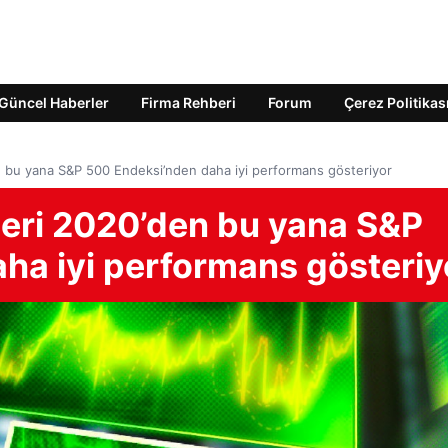
Güncel Haberler
Firma Rehberi
Forum
Çerez Politikas
n bu yana S&P 500 Endeksi’nden daha iyi performans gösteriyor
leri 2020’den bu yana S&P
ha iyi performans gösteriy