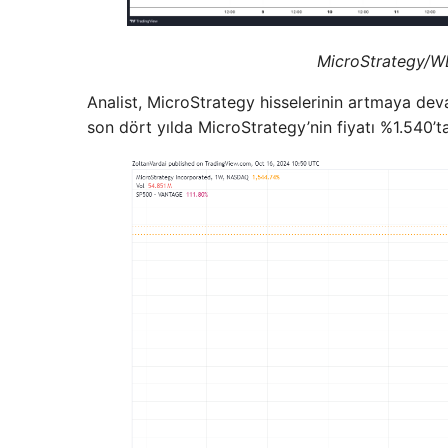
MicroStrategy/WET
Analist, MicroStrategy hisselerinin artmaya de
son dört yılda MicroStrategy’nin fiyatı %1.540’