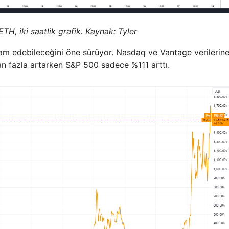
H, iki saatlik grafik. Kaynak: Tyler
vam edebileceğini öne sürüyor. Nasdaq ve Vantage verilerin
tan fazla artarken S&P 500 sadece %111 arttı.