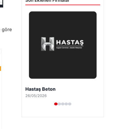
Son Eklenen Firmalar
e göre
Prenses Night Club
29/04/2026