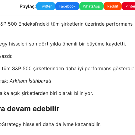
Paylaş:
Twitter
Facebook
WhatsApp
Reddit
Pinte
S&P 500 Endeksi’ndeki tüm şirketlerin üzerinde performans
egy hisseleri son dört yılda önemli bir büyüme kaydetti.
yazdı:
tüm S&P 500 şirketlerinden daha iyi performans gösterdi.”
ak: Arkham İstihbaratı
lka açık şirketlerden biri olarak biliniyor.
ya devam edebilir
oStrategy hisseleri daha da ivme kazanabilir.