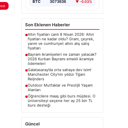
BTC
3073636
▼ -0.03%
rest
Son Eklenen Haberler
Altın fiyatları canlı 8 Nisan 2026: Altın
■
fiyatları ne kadar oldu? Gram, çeyrek,
yarım ve cumhuriyet altını alış satış
fiyatları
Bayram ikramiyeleri ne zaman yatacak?
■
2026 Kurban Bayramı emekli ikramiye
ödemeleri
Galatasaray’da orta sahaya dev isim!
■
Manchester City’nin yıldızı Tijjani
Reijnders
Outdoor Mutfaklar ve Prestijli Yaşam
■
Alanları
Öğrencilere maaş gibi burs müjdesi. O
■
üniversiteyi seçene her ay 25 bin TL
burs desteği
Güncel