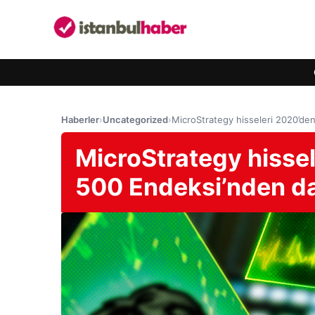
Haberler
›
Uncategorized
›
MicroStrategy hisseleri 2020’de
MicroStrategy hisse
500 Endeksi’nden da