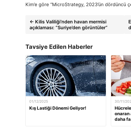
Kim’e göre “MicroStrategy, 2023’ün dördüncü çeyr
← Kilis Valiliği’nden havan mermisi
E
açıklaması: “Suriye’den görüntüler”
d
Tavsiye Edilen Haberler
01/12/2025
30/11/20
Kış Lastiği Dönemi Geliyor!
Hücrele
onaran 
daha fa