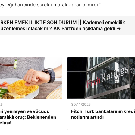
eği haricinde sürekli olarak zarar bildirdi.”
RKEN EMEKLİLİKTE SON DURUM || Kademeli emeklilik
üzenlemesi olacak mı? AK Parti’den açıklama geldi →
25
30/11/2025
ri yenileyen ve vücudu
Fitch, Türk bankalarının kredi
aralıklı oruç: Beklenenden
notlarını artırdı
zlası!