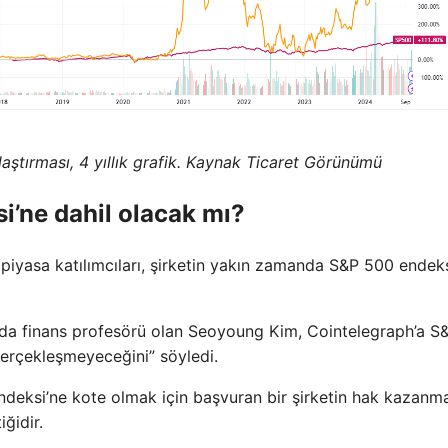
aştırması, 4 yıllık grafik. Kaynak Ticaret Görünümü
’ne dahil olacak mı?
iyasa katılımcıları, şirketin yakın zamanda S&P 500 endek
’nda finans profesörü olan Seoyoung Kim, Cointelegraph’a S
rçekleşmeyeceğini” söyledi.
ndeksi’ne kote olmak için başvuran bir şirketin hak kazanma
ğidir.