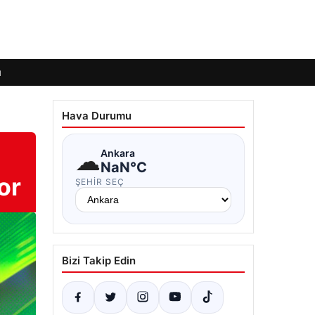
ı
Hava Durumu
☁
Ankara
NaN°C
or
ŞEHIR SEÇ
Bizi Takip Edin