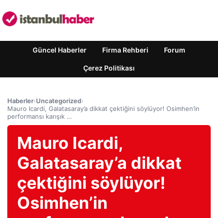
Güncel Haberler
Firma Rehberi
Forum
Çerez Politikası
Haberler
›
Uncategorized
›
Mauro Icardi, Galatasaray’a dikkat çektiğini söylüyor! Osimhen’in
performansı karışık …
Mauro Icardi,
Galatasaray’a dikkat
çektiğini söylüyor!
Osimhen’in