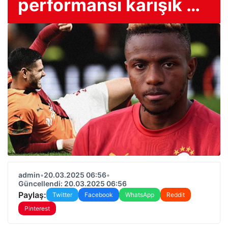
performansı karışık …
admin
•
20.03.2025 06:56
•
Güncellendi: 20.03.2025 06:56
Paylaş:
Twitter
Facebook
WhatsApp
Reddit
Pinterest