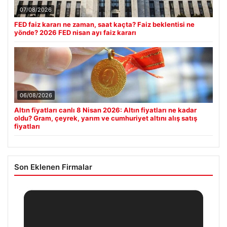
07/08/2026
FED faiz kararı ne zaman, saat kaçta? Faiz beklentisi ne
yönde? 2026 FED nisan ayı faiz kararı
06/08/2026
Altın fiyatları canlı 8 Nisan 2026: Altın fiyatları ne kadar
oldu? Gram, çeyrek, yarım ve cumhuriyet altını alış satış
fiyatları
Son Eklenen Firmalar