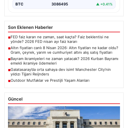
BTC
3086495
▲ +0.41%
Son Eklenen Haberler
FED faiz kararı ne zaman, saat kaçta? Faiz beklentisi ne
■
yönde? 2026 FED nisan ayı faiz kararı
Altın fiyatları canlı 8 Nisan 2026: Altın fiyatları ne kadar oldu?
■
Gram, çeyrek, yarım ve cumhuriyet altını alış satış fiyatları
Bayram ikramiyeleri ne zaman yatacak? 2026 Kurban Bayramı
■
emekli ikramiye ödemeleri
Galatasaray’da orta sahaya dev isim! Manchester City’nin
■
yıldızı Tijjani Reijnders
Outdoor Mutfaklar ve Prestijli Yaşam Alanları
■
Güncel