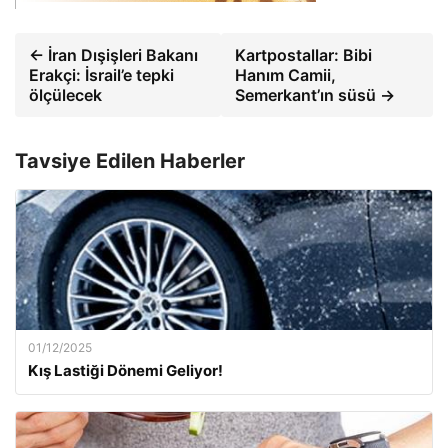
← İran Dışişleri Bakanı
Kartpostallar: Bibi
Erakçi: İsrail’e tepki
Hanım Camii,
ölçülecek
Semerkant’ın süsü →
Tavsiye Edilen Haberler
01/12/2025
Kış Lastiği Dönemi Geliyor!