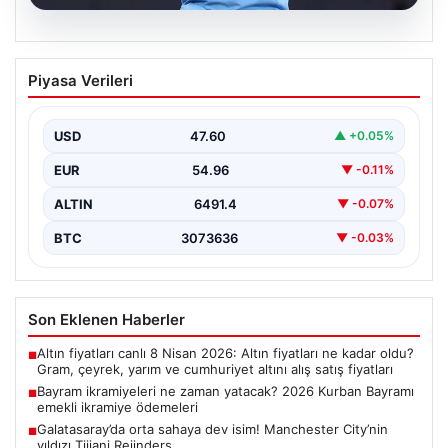
05.08.2026
Galatasaray’da orta sahaya dev isim!
Piyasa Verileri
Manchester City’nin yıldızı Tijjani
Reijnders
USD
47.60
▲ +0.05%
{“title”: “Galatasaray Orta Sahaya Dev Transferle
Güçleniyor: Manchester City’nin Yıldızı Tijjani
EUR
54.96
▼ -0.11%
Reijnders”}, “content”: “…
ALTIN
6491.4
▼ -0.07%
BTC
3073636
▼ -0.03%
Son Eklenen Haberler
Altın fiyatları canlı 8 Nisan 2026: Altın fiyatları ne kadar oldu?
■
Gram, çeyrek, yarım ve cumhuriyet altını alış satış fiyatları
Bayram ikramiyeleri ne zaman yatacak? 2026 Kurban Bayramı
■
emekli ikramiye ödemeleri
Galatasaray’da orta sahaya dev isim! Manchester City’nin
■
yıldızı Tijjani Reijnders