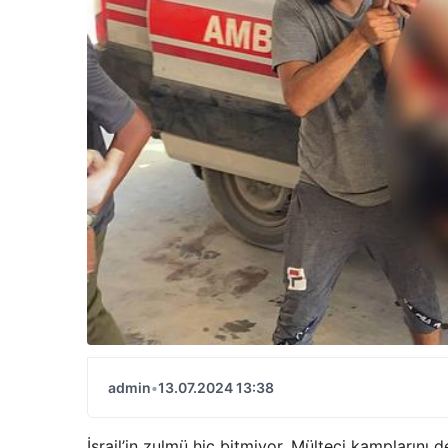
admin
•
13.07.2024 13:38
İsrail’in zulmü hiç bitmiyor. Mülteci kamplarını