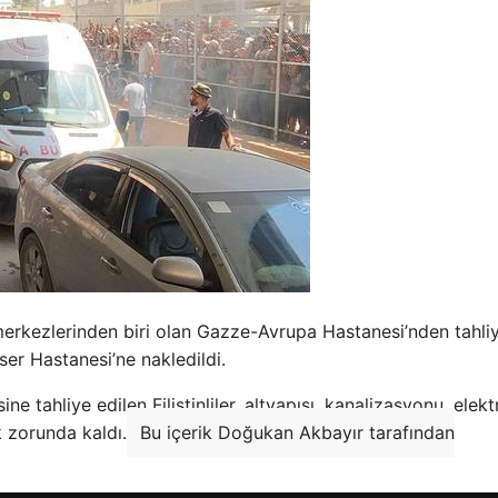
k merkezlerinden biri olan Gazze-Avrupa Hastanesi’nden tahli
ser Hastanesi’ne nakledildi.
ahliye edilen Filistinliler, altyapısı, kanalizasyonu, elekt
k zorunda kaldı.
Bu içerik Doğukan Akbayır tarafından