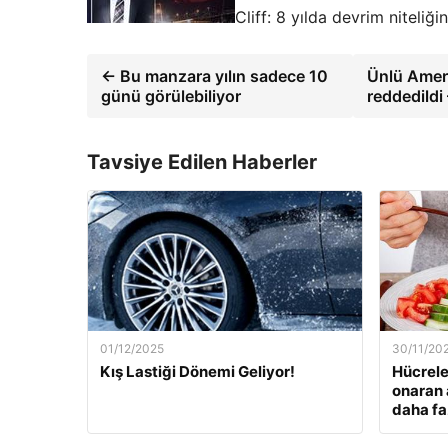
Cliff: 8 yılda devrim niteli
← Bu manzara yılın sadece 10
Ünlü Ameri
günü görülebiliyor
reddedildi
Tavsiye Edilen Haberler
01/12/2025
30/11/20
Kış Lastiği Dönemi Geliyor!
Hücrele
onaran 
daha fa