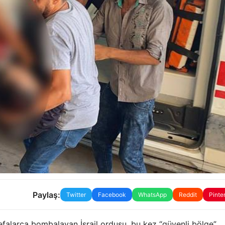
Paylaş:
Twitter
Facebook
WhatsApp
Reddit
Pinte
 defalarca bombalayan İsrail ordusu, bu kez “güvenli bölge”