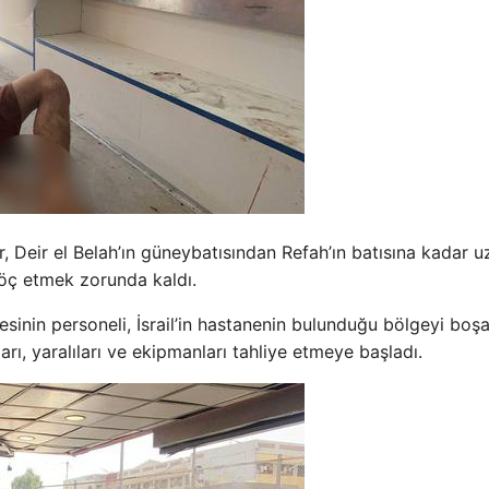
ler, Deir el Belah’ın güneybatısından Refah’ın batısına kadar 
öç etmek zorunda kaldı.
nin personeli, İsrail’in hastanenin bulunduğu bölgeyi boş
rı, yaralıları ve ekipmanları tahliye etmeye başladı.