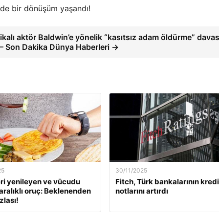
ğinde bir dönüşüm yaşandı!
kalı aktör Baldwin’e yönelik “kasıtsız adam öldürme” davas
 – Son Dakika Dünya Haberleri →
25
30/11/2025
ri yenileyen ve vücudu
Fitch, Türk bankalarının kredi
aralıklı oruç: Beklenenden
notlarını artırdı
zlası!