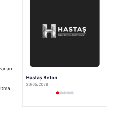
uzanan
Prenses Night Club
29/04/2026
altma