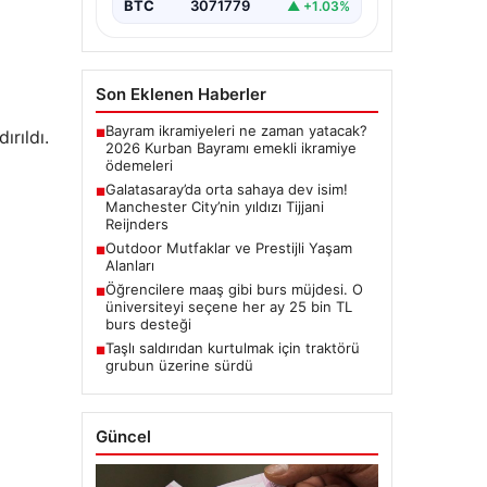
BTC
3071779
▲ +1.03%
Son Eklenen Haberler
Bayram ikramiyeleri ne zaman yatacak?
ırıldı.
■
2026 Kurban Bayramı emekli ikramiye
ödemeleri
Galatasaray’da orta sahaya dev isim!
■
Manchester City’nin yıldızı Tijjani
Reijnders
Outdoor Mutfaklar ve Prestijli Yaşam
■
Alanları
Öğrencilere maaş gibi burs müjdesi. O
■
üniversiteyi seçene her ay 25 bin TL
burs desteği
Taşlı saldırıdan kurtulmak için traktörü
■
grubun üzerine sürdü
Güncel