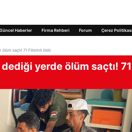
Güncel Haberler
Firma Rehberi
Forum
Çerez Politikas
 ölüm saçtı! 71 Filistinli öldü
” dediği yerde ölüm saçtı! 71