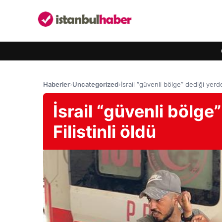
Haberler
›
Uncategorized
›
İsrail “güvenli bölge” dediği yerde
İsrail “güvenli bölge
Filistinli öldü