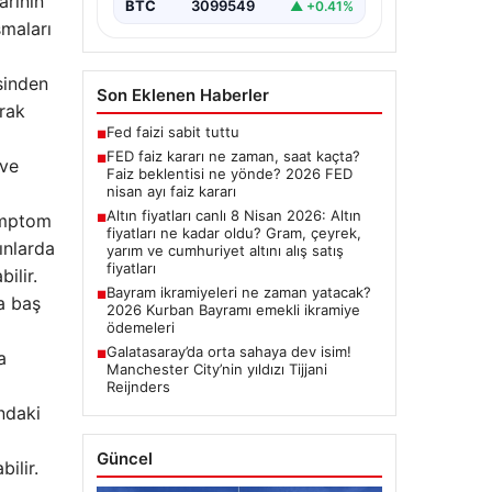
arının
BTC
3099549
▲ +0.41%
şmaları
sinden
Son Eklenen Haberler
arak
Fed faizi sabit tuttu
■
FED faiz kararı ne zaman, saat kaçta?
■
 ve
Faiz beklentisi ne yönde? 2026 FED
nisan ayı faiz kararı
Altın fiyatları canlı 8 Nisan 2026: Altın
semptom
■
fiyatları ne kadar oldu? Gram, çeyrek,
ınlarda
yarım ve cumhuriyet altını alış satış
fiyatları
ilir.
Bayram ikramiyeleri ne zaman yatacak?
■
ca baş
2026 Kurban Bayramı emekli ikramiye
ödemeleri
Galatasaray’da orta sahaya dev isim!
a
■
Manchester City’nin yıldızı Tijjani
Reijnders
ındaki
Güncel
ilir.