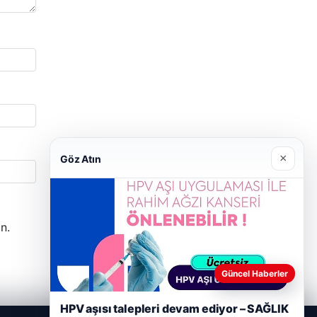
×
Göz Atın
n.
Güncel Haberler
HPV aşısı talepleri devam ediyor – SAĞLIK