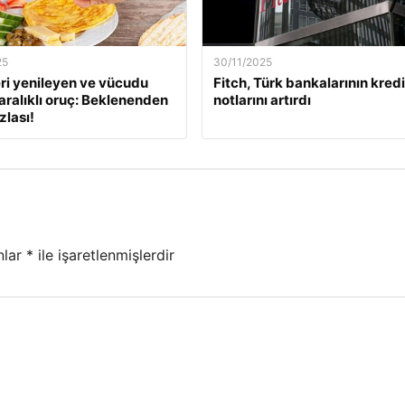
25
30/11/2025
ri yenileyen ve vücudu
Fitch, Türk bankalarının kredi
aralıklı oruç: Beklenenden
notlarını artırdı
zlası!
nlar
*
ile işaretlenmişlerdir