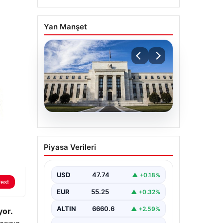
Yan Manşet
07.08.2026
FED faiz kararı ne
Piyasa Verileri
zaman, saat kaçta? Faiz
beklentisi ne yönde?
2026 FED nisan ayı faiz
USD
47.74
▲ +0.18%
rest
kararı
EUR
55.25
▲ +0.32%
ALTIN
6660.6
▲ +2.59%
yor.