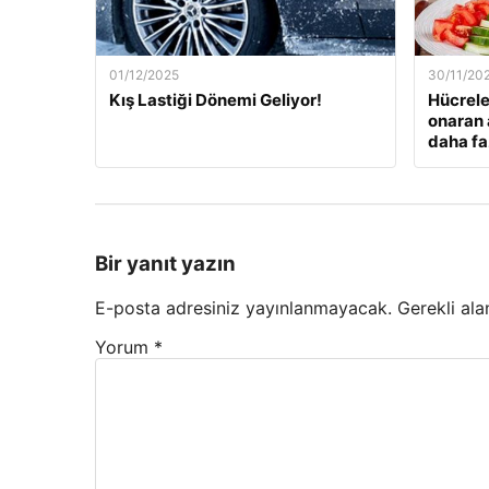
01/12/2025
30/11/20
Kış Lastiği Dönemi Geliyor!
Hücrele
onaran 
daha fa
Bir yanıt yazın
E-posta adresiniz yayınlanmayacak.
Gerekli ala
Yorum
*