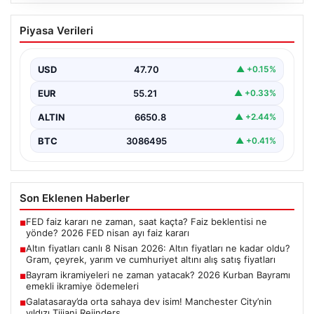
06.08.2026
Altın fiyatları canlı 8 Nisan 2026: Altın
Piyasa Verileri
fiyatları ne kadar oldu? Gram, çeyrek,
yarım ve cumhuriyet altını alış satış
fiyatları
USD
47.70
▲ +0.15%
EUR
55.21
▲ +0.33%
ALTIN
6650.8
▲ +2.44%
BTC
3086495
▲ +0.41%
Son Eklenen Haberler
FED faiz kararı ne zaman, saat kaçta? Faiz beklentisi ne
■
yönde? 2026 FED nisan ayı faiz kararı
Altın fiyatları canlı 8 Nisan 2026: Altın fiyatları ne kadar oldu?
■
Gram, çeyrek, yarım ve cumhuriyet altını alış satış fiyatları
Bayram ikramiyeleri ne zaman yatacak? 2026 Kurban Bayramı
■
emekli ikramiye ödemeleri
Galatasaray’da orta sahaya dev isim! Manchester City’nin
■
yıldızı Tijjani Reijnders