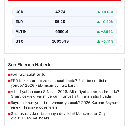
nisan ayı faiz kararı
USD
47.74
▲ +0.18%
EUR
55.25
▲ +0.32%
ALTIN
6660.6
▲ +2.59%
BTC
3099549
▲ +0.41%
Son Eklenen Haberler
Fed faizi sabit tuttu
■
FED faiz kararı ne zaman, saat kaçta? Faiz beklentisi ne
■
yönde? 2026 FED nisan ayı faiz kararı
Altın fiyatları canlı 8 Nisan 2026: Altın fiyatları ne kadar oldu?
■
Gram, çeyrek, yarım ve cumhuriyet altını alış satış fiyatları
Bayram ikramiyeleri ne zaman yatacak? 2026 Kurban Bayramı
■
emekli ikramiye ödemeleri
Galatasaray’da orta sahaya dev isim! Manchester City’nin
■
yıldızı Tijjani Reijnders