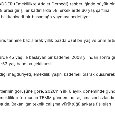
MADDER (Emeklilikte Adalet Derneği) rehberliğinde büyük bir
rası girişliler kadınlarda 58, erkeklerde 60 yaş şartına
işi hakkaniyetli bir basamağa yaymayı hedefliyor.
u
ş tarihine baz alarak yıllık bazda özel bir yaş ve prim artı
rde 45 yaş ile başlayan bir kademe. 2008 yılından sonra gi
0-52 yaş bandına çekilmesi.
ığı mağduriyeti, emeklilik yaşını kademeli olarak düşürere
tlerinin görüşüne göre, 2026’nın ilk 6 aylık döneminde gü
emeklilik reformunun TBMM gündemine taşınmasını hızlandıra
da, Bakanlığın teknik çalışma yürüttüğü ankara fısıltıları