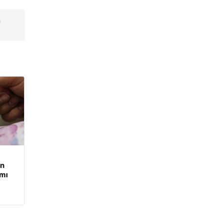
a
an
mı