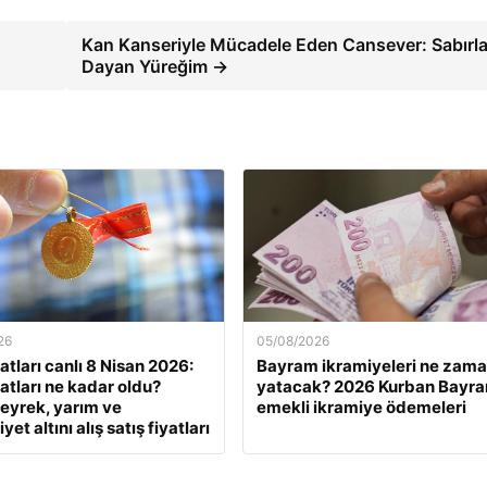
Kan Kanseriyle Mücadele Eden Cansever: Sabırl
Dayan Yüreğim →
26
05/08/2026
yatları canlı 8 Nisan 2026:
Bayram ikramiyeleri ne zam
yatları ne kadar oldu?
yatacak? 2026 Kurban Bayra
eyrek, yarım ve
emekli ikramiye ödemeleri
et altını alış satış fiyatları