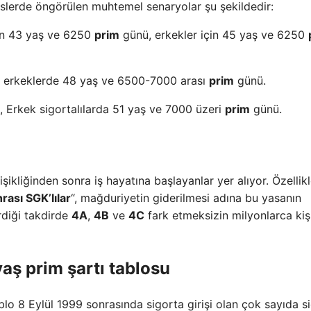
slerde öngörülen muhtemel senaryolar şu şekildedir:
in 43 yaş ve 6250
prim
günü, erkekler için 45 yaş ve 6250
, erkeklerde 48 yaş ve 6500-7000 arası
prim
günü.
 Erkek sigortalılarda 51 yaş ve 7000 üzeri
prim
günü.
şikliğinden sonra iş hayatına başlayanlar yer alıyor. Özellik
ası SGK’lılar
“, mağduriyetin giderilmesi adına bu yasanın
rdiği takdirde
4A
,
4B
ve
4C
fark etmeksizin milyonlarca kiş
ş prim şartı tablosu
o 8 Eylül 1999 sonrasında sigorta girişi olan çok sayıda si