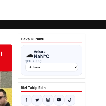
ı
Hava Durumu
ı
☁
Ankara
NaN°C
ŞEHIR SEÇ
Bizi Takip Edin