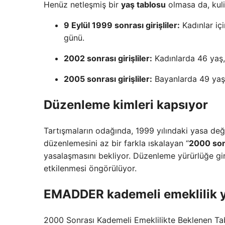
Henüz netleşmiş bir
yaş tablosu
olmasa da, kuli
9 Eylül 1999 sonrası girişliler:
Kadınlar iç
günü.
2002 sonrası girişliler:
Kadınlarda 46 yaş
2005 sonrası girişliler:
Bayanlarda 49 yaş,
Düzenleme kimleri kapsıyor
Tartışmaların odağında, 1999 yılındaki yasa deği
düzenlemesini az bir farkla ıskalayan “
2000 sonr
yasalaşmasını bekliyor. Düzenleme yürürlüğe gi
etkilenmesi öngörülüyor.
EMADDER kademeli emeklilik ya
2000 Sonrası Kademeli Emeklilikte Beklenen Tabl