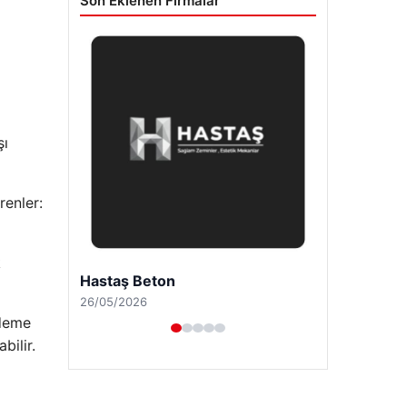
Son Eklenen Firmalar
şı
renler:
k
Prenses Night Club
29/04/2026
ndeme
bilir.