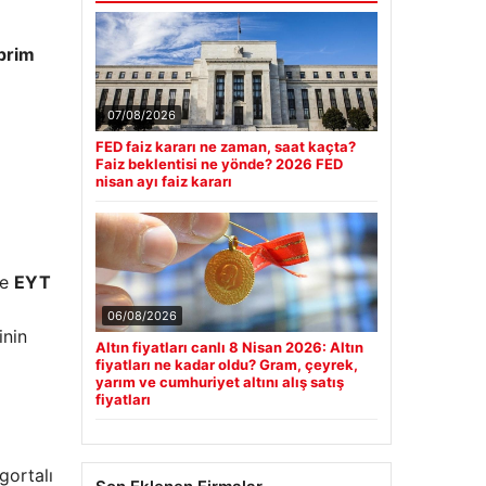
prim
07/08/2026
FED faiz kararı ne zaman, saat kaçta?
Faiz beklentisi ne yönde? 2026 FED
nisan ayı faiz kararı
le
EYT
06/08/2026
inin
Altın fiyatları canlı 8 Nisan 2026: Altın
fiyatları ne kadar oldu? Gram, çeyrek,
yarım ve cumhuriyet altını alış satış
fiyatları
gortalı