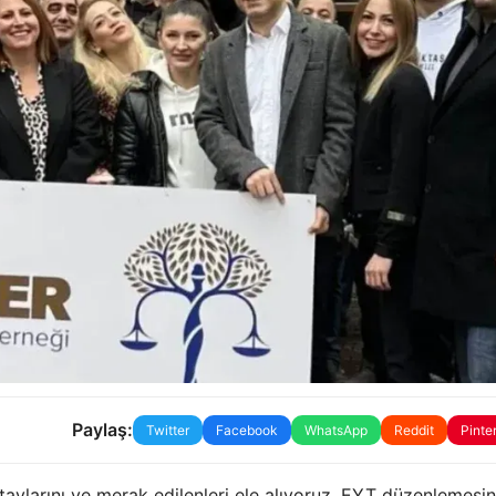
Paylaş:
Twitter
Facebook
WhatsApp
Reddit
Pinte
aylarını ve merak edilenleri ele alıyoruz. EYT düzenlemesin