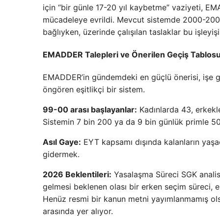
için “bir günle 17-20 yıl kaybetme” vaziyeti, E
mücadeleye evrildi. Mevcut sistemde 2000-2008 a
bağlıyken, üzerinde çalışılan taslaklar bu işley
EMADDER Talepleri ve Önerilen Geçiş Tablos
EMADDER’in gündemdeki en güçlü önerisi, işe giri
öngören eşitlikçi bir sistem.
99-00 arası başlayanlar:
Kadınlarda 43, erkekle
Sistemin 7 bin 200 ya da 9 bin günlük primle 5
Asıl Gaye:
EYT kapsamı dışında kalanların yaşad
gidermek.
2026 Beklentileri:
Yasalaşma Süreci SGK analis
gelmesi beklenen olası bir erken seçim süreci, 
Henüz resmi bir kanun metni yayımlanmamış olsa 
arasında yer alıyor.