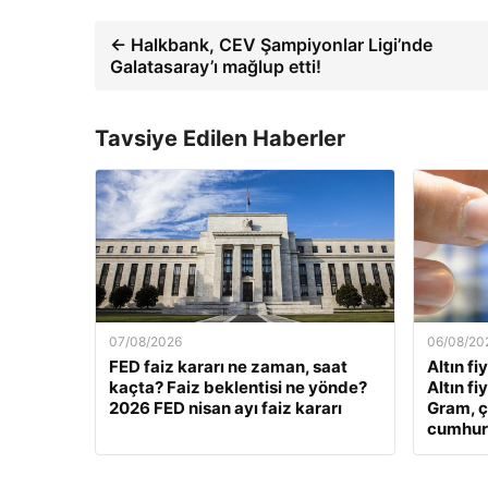
← Halkbank, CEV Şampiyonlar Ligi’nde
Galatasaray’ı mağlup etti!
Tavsiye Edilen Haberler
07/08/2026
06/08/20
FED faiz kararı ne zaman, saat
Altın fi
kaçta? Faiz beklentisi ne yönde?
Altın fi
2026 FED nisan ayı faiz kararı
Gram, ç
cumhuriy