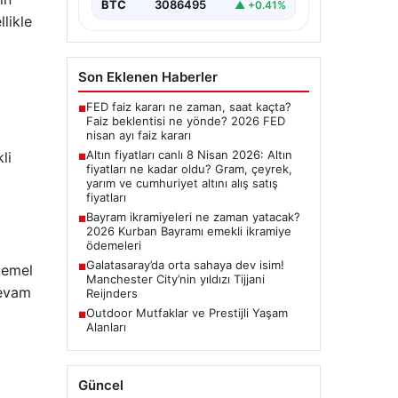
BTC
3086495
▲ +0.41%
llikle
Son Eklenen Haberler
FED faiz kararı ne zaman, saat kaçta?
■
Faiz beklentisi ne yönde? 2026 FED
nisan ayı faiz kararı
Altın fiyatları canlı 8 Nisan 2026: Altın
li
■
fiyatları ne kadar oldu? Gram, çeyrek,
yarım ve cumhuriyet altını alış satış
fiyatları
Bayram ikramiyeleri ne zaman yatacak?
■
2026 Kurban Bayramı emekli ikramiye
ödemeleri
Galatasaray’da orta sahaya dev isim!
■
temel
Manchester City’nin yıldızı Tijjani
devam
Reijnders
Outdoor Mutfaklar ve Prestijli Yaşam
■
Alanları
Güncel