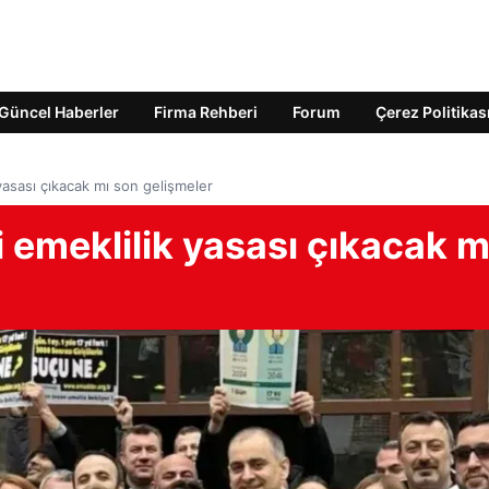
Güncel Haberler
Firma Rehberi
Forum
Çerez Politikas
yasası çıkacak mı son gelişmeler
 emeklilik yasası çıkacak m