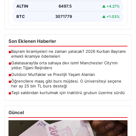
ALTIN
6497.5
▲ +4.27%
BTC
3071779
▲ +1.03%
Son Eklenen Haberler
Bayram ikramiyeleri ne zaman yatacak? 2026 Kurban Bayramı
■
emekli ikramiye ödemeleri
Galatasaray’da orta sahaya dev isim! Manchester City’nin
■
yıldızı Tijjani Reijnders
Outdoor Mutfaklar ve Prestijli Yaşam Alanları
■
Öğrencilere maaş gibi burs müjdesi. O üniversiteyi seçene
■
her ay 25 bin TL burs desteği
Taşlı saldırıdan kurtulmak için traktörü grubun üzerine sürdü
■
Güncel