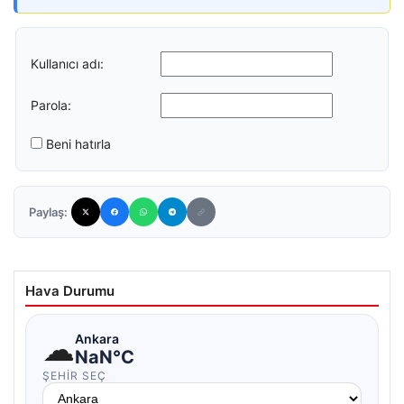
Kullanıcı adı:
Parola:
Beni hatırla
Paylaş:
Hava Durumu
☁
Ankara
NaN°C
ŞEHIR SEÇ