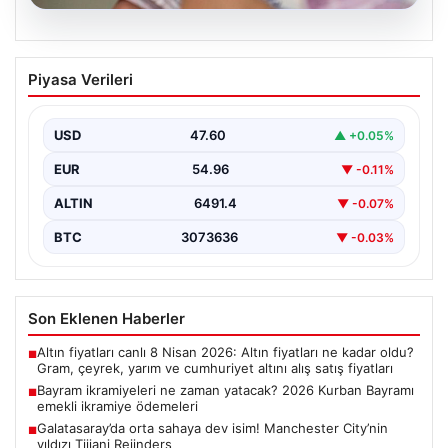
05.08.2026
Bayram ikramiyeleri ne zaman yatacak?
Piyasa Verileri
2026 Kurban Bayramı emekli ikramiye
ödemeleri
USD
47.60
▲ +0.05%
EUR
54.96
▼ -0.11%
ALTIN
6491.4
▼ -0.07%
BTC
3073636
▼ -0.03%
Son Eklenen Haberler
Altın fiyatları canlı 8 Nisan 2026: Altın fiyatları ne kadar oldu?
■
Gram, çeyrek, yarım ve cumhuriyet altını alış satış fiyatları
Bayram ikramiyeleri ne zaman yatacak? 2026 Kurban Bayramı
■
emekli ikramiye ödemeleri
Galatasaray’da orta sahaya dev isim! Manchester City’nin
■
yıldızı Tijjani Reijnders