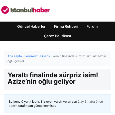
Güncel Haberler
Firma Rehberi
Forum
Çerez Politikası
Ana sayfa
›
Forumlar
›
Finans
›
Yeraltı finalinde sürpriz isim! Azize’nin
oğlu geliyor
Yeraltı finalinde sürpriz isim!
Azize’nin oğlu geliyor
Bu konu 0 yanıt içerir, 1 izleyen vardır ve en son
2 ay 3 hafta önce
admin
tarafından güncellenmiştir.