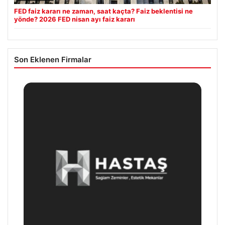
FED faiz kararı ne zaman, saat kaçta? Faiz beklentisi ne
yönde? 2026 FED nisan ayı faiz kararı
Son Eklenen Firmalar