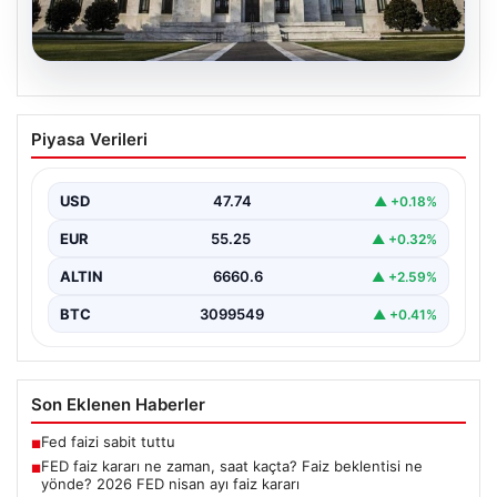
07.08.2026
FED faiz kararı ne zaman, saat kaçta?
Piyasa Verileri
Faiz beklentisi ne yönde? 2026 FED
nisan ayı faiz kararı
USD
47.74
▲ +0.18%
EUR
55.25
▲ +0.32%
ALTIN
6660.6
▲ +2.59%
BTC
3099549
▲ +0.41%
Son Eklenen Haberler
Fed faizi sabit tuttu
■
FED faiz kararı ne zaman, saat kaçta? Faiz beklentisi ne
■
yönde? 2026 FED nisan ayı faiz kararı