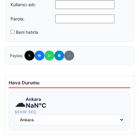
Kullanıcı adı:
Parola:
Beni hatırla
Paylaş:
Hava Durumu
☁
Ankara
NaN°C
ŞEHIR SEÇ