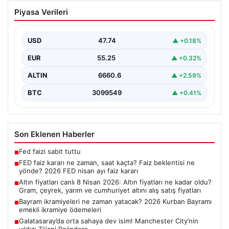
FED faiz kararı ne zaman, saat kaçta?
Piyasa Verileri
Faiz beklentisi ne yönde? 2026 FED
nisan ayı faiz kararı
USD
47.74
▲ +0.18%
EUR
55.25
▲ +0.32%
ALTIN
6660.6
▲ +2.59%
BTC
3099549
▲ +0.41%
Son Eklenen Haberler
Fed faizi sabit tuttu
■
FED faiz kararı ne zaman, saat kaçta? Faiz beklentisi ne
■
yönde? 2026 FED nisan ayı faiz kararı
Altın fiyatları canlı 8 Nisan 2026: Altın fiyatları ne kadar oldu?
■
Gram, çeyrek, yarım ve cumhuriyet altını alış satış fiyatları
Bayram ikramiyeleri ne zaman yatacak? 2026 Kurban Bayramı
■
emekli ikramiye ödemeleri
Galatasaray’da orta sahaya dev isim! Manchester City’nin
■