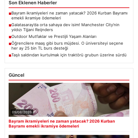
Son Eklenen Haberler
Bayram ikramiyeleri ne zaman yatacak? 2026 Kurban Bayramı
■
emekli ikramiye ödemeleri
Galatasaray’da orta sahaya dev isim! Manchester City’nin
■
yıldızı Tijjani Reijnders
Outdoor Mutfaklar ve Prestijli Yaşam Alanları
■
Öğrencilere maaş gibi burs müjdesi. O üniversiteyi seçene
■
her ay 25 bin TL burs desteği
Taşlı saldırıdan kurtulmak için traktörü grubun üzerine sürdü
■
Güncel
05/08/2026
Bayram ikramiyeleri ne zaman yatacak? 2026 Kurban
Bayramı emekli ikramiye ödemeleri