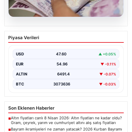
05.08.2026
Bayram ikramiyeleri ne zaman yatacak?
Piyasa Verileri
2026 Kurban Bayramı emekli ikramiye
ödemeleri
USD
47.60
▲ +0.05%
EUR
54.96
▼ -0.11%
ALTIN
6491.4
▼ -0.07%
BTC
3073636
▼ -0.03%
Son Eklenen Haberler
Altın fiyatları canlı 8 Nisan 2026: Altın fiyatları ne kadar oldu?
■
Gram, çeyrek, yarım ve cumhuriyet altını alış satış fiyatları
Bayram ikramiyeleri ne zaman yatacak? 2026 Kurban Bayramı
■