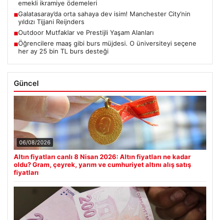
emekli ikramiye ödemeleri
Galatasaray’da orta sahaya dev isim! Manchester City’nin
■
yıldızı Tijjani Reijnders
Outdoor Mutfaklar ve Prestijli Yaşam Alanları
■
Öğrencilere maaş gibi burs müjdesi. O üniversiteyi seçene
■
her ay 25 bin TL burs desteği
Güncel
06/08/2026
Altın fiyatları canlı 8 Nisan 2026: Altın fiyatları ne kadar
oldu? Gram, çeyrek, yarım ve cumhuriyet altını alış satış
fiyatları