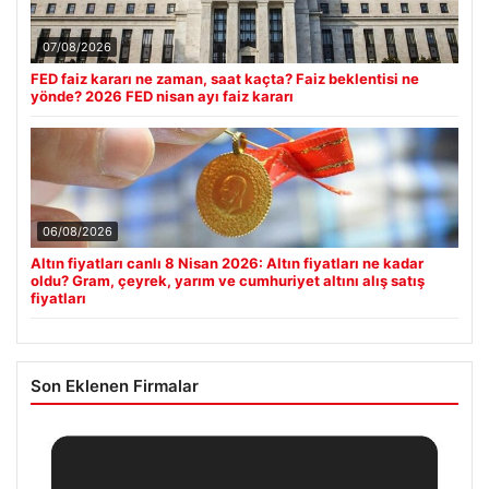
07/08/2026
FED faiz kararı ne zaman, saat kaçta? Faiz beklentisi ne
yönde? 2026 FED nisan ayı faiz kararı
06/08/2026
Altın fiyatları canlı 8 Nisan 2026: Altın fiyatları ne kadar
oldu? Gram, çeyrek, yarım ve cumhuriyet altını alış satış
fiyatları
Son Eklenen Firmalar