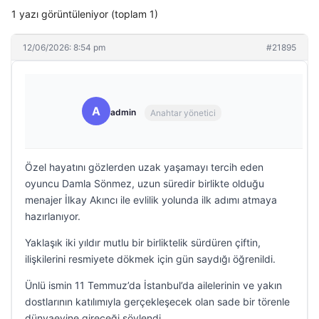
1 yazı görüntüleniyor (toplam 1)
12/06/2026: 8:54 pm
#21895
A
admin
Anahtar yönetici
Özel hayatını gözlerden uzak yaşamayı tercih eden
oyuncu Damla Sönmez, uzun süredir birlikte olduğu
menajer İlkay Akıncı ile evlilik yolunda ilk adımı atmaya
hazırlanıyor.
Yaklaşık iki yıldır mutlu bir birliktelik sürdüren çiftin,
ilişkilerini resmiyete dökmek için gün saydığı öğrenildi.
Ünlü ismin 11 Temmuz’da İstanbul’da ailelerinin ve yakın
dostlarının katılımıyla gerçekleşecek olan sade bir törenle
dünyaevine gireceği söylendi.