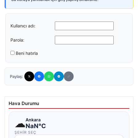
Kullanıcı adı:
Parola:
Beni hatırla
Paylaş:
Hava Durumu
☁
Ankara
NaN°C
ŞEHIR SEÇ