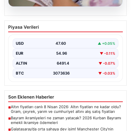
05.08.2026
Bayram ikramiyeleri ne zaman yatacak?
Piyasa Verileri
2026 Kurban Bayramı emekli ikramiye
ödemeleri
USD
47.60
▲ +0.05%
EUR
54.96
▼ -0.11%
ALTIN
6491.4
▼ -0.07%
BTC
3073636
▼ -0.03%
Son Eklenen Haberler
Altın fiyatları canlı 8 Nisan 2026: Altın fiyatları ne kadar oldu?
■
Gram, çeyrek, yarım ve cumhuriyet altını alış satış fiyatları
Bayram ikramiyeleri ne zaman yatacak? 2026 Kurban Bayramı
■
emekli ikramiye ödemeleri
Galatasaray’da orta sahaya dev isim! Manchester City’nin
■