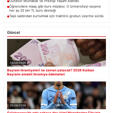
Outdoor Mutfaklar ve Prestijli Yaşam Alanları
■
Öğrencilere maaş gibi burs müjdesi. O üniversiteyi seçene
■
her ay 25 bin TL burs desteği
Taşlı saldırıdan kurtulmak için traktörü grubun üzerine sürdü
■
Güncel
05/08/2026
Bayram ikramiyeleri ne zaman yatacak? 2026 Kurban
Bayramı emekli ikramiye ödemeleri
05/08/2026
Galatasaray’da orta sahaya dev isim! Manchester City’nin