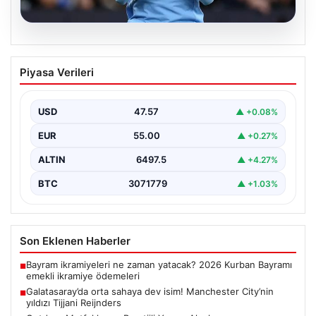
05.08.2026
Galatasaray’da orta sahaya dev isim!
Piyasa Verileri
Manchester City’nin yıldızı Tijjani
Reijnders
USD
47.57
▲ +0.08%
{"title": "Galatasaray Orta Sahaya Dev Transferle
Güçleniyor: Manchester City'nin Yıldızı Tijjani
EUR
55.00
▲ +0.27%
Reijnders"}, "content": "Yaz…
ALTIN
6497.5
▲ +4.27%
BTC
3071779
▲ +1.03%
Son Eklenen Haberler
Bayram ikramiyeleri ne zaman yatacak? 2026 Kurban Bayramı
■
emekli ikramiye ödemeleri
Galatasaray’da orta sahaya dev isim! Manchester City’nin
■
yıldızı Tijjani Reijnders