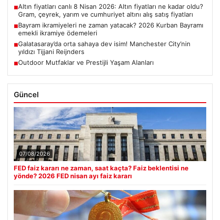
Altın fiyatları canlı 8 Nisan 2026: Altın fiyatları ne kadar oldu?
■
Gram, çeyrek, yarım ve cumhuriyet altını alış satış fiyatları
Bayram ikramiyeleri ne zaman yatacak? 2026 Kurban Bayramı
■
emekli ikramiye ödemeleri
Galatasaray’da orta sahaya dev isim! Manchester City’nin
■
yıldızı Tijjani Reijnders
Outdoor Mutfaklar ve Prestijli Yaşam Alanları
■
Güncel
07/08/2026
FED faiz kararı ne zaman, saat kaçta? Faiz beklentisi ne
yönde? 2026 FED nisan ayı faiz kararı