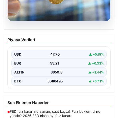
06.08.2026
Altın fiyatları canlı 8 Nisan 2026: Altın
Piyasa Verileri
fiyatları ne kadar oldu? Gram, çeyrek,
yarım ve cumhuriyet altını alış satış
fiyatları
USD
47.70
▲ +0.15%
EUR
55.21
▲ +0.33%
ALTIN
6650.8
▲ +2.44%
BTC
3086495
▲ +0.41%
Son Eklenen Haberler
FED faiz kararı ne zaman, saat kaçta? Faiz beklentisi ne
■
yönde? 2026 FED nisan ayı faiz kararı