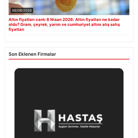
06/08/2026
Altın fiyatları canlı 8 Nisan 2026: Altın fiyatları ne kadar
oldu? Gram, çeyrek, yarım ve cumhuriyet altını alış satış
fiyatları
Son Eklenen Firmalar