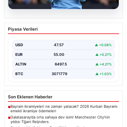
05.08.2026
Galatasaray’da orta sahaya dev isim!
Piyasa Verileri
Manchester City’nin yıldızı Tijjani
Reijnders
USD
47.57
▲ +0.08%
{"title": "Galatasaray Orta Sahaya Dev Transferle
Güçleniyor: Manchester City'nin Yıldızı Tijjani
EUR
55.00
▲ +0.27%
Reijnders"}, "content": "Yaz…
ALTIN
6497.5
▲ +4.27%
BTC
3071779
▲ +1.03%
Son Eklenen Haberler
Bayram ikramiyeleri ne zaman yatacak? 2026 Kurban Bayramı
■
emekli ikramiye ödemeleri
Galatasaray’da orta sahaya dev isim! Manchester City’nin
■
yıldızı Tijjani Reijnders