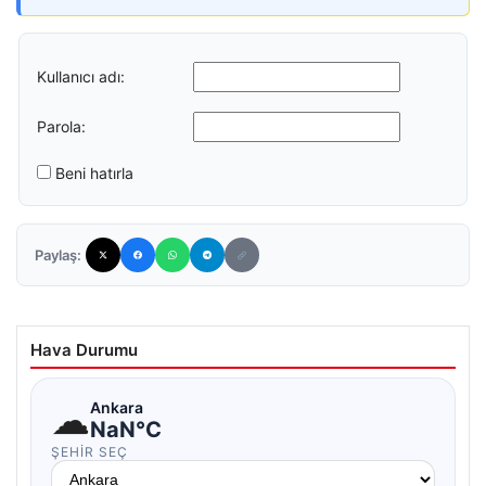
Kullanıcı adı:
Parola:
Beni hatırla
Paylaş:
Hava Durumu
☁
Ankara
NaN°C
ŞEHIR SEÇ