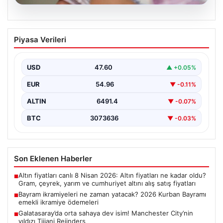
05.08.2026
Bayram ikramiyeleri ne zaman yatacak?
Piyasa Verileri
2026 Kurban Bayramı emekli ikramiye
ödemeleri
USD
47.60
▲ +0.05%
EUR
54.96
▼ -0.11%
ALTIN
6491.4
▼ -0.07%
BTC
3073636
▼ -0.03%
Son Eklenen Haberler
Altın fiyatları canlı 8 Nisan 2026: Altın fiyatları ne kadar oldu?
■
Gram, çeyrek, yarım ve cumhuriyet altını alış satış fiyatları
Bayram ikramiyeleri ne zaman yatacak? 2026 Kurban Bayramı
■
emekli ikramiye ödemeleri
Galatasaray’da orta sahaya dev isim! Manchester City’nin
■
yıldızı Tijjani Reijnders