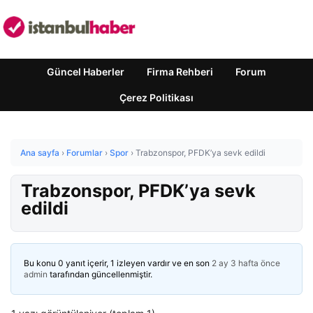
Güncel Haberler
Firma Rehberi
Forum
Çerez Politikası
Ana sayfa
›
Forumlar
›
Spor
›
Trabzonspor, PFDK’ya sevk edildi
Trabzonspor, PFDK’ya sevk
edildi
Bu konu 0 yanıt içerir, 1 izleyen vardır ve en son
2 ay 3 hafta önce
admin
tarafından güncellenmiştir.