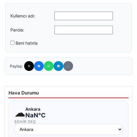
Kullanıcı adı:
Parola:
Beni hatırla
Paylaş:
Hava Durumu
☁
Ankara
NaN°C
ŞEHIR SEÇ