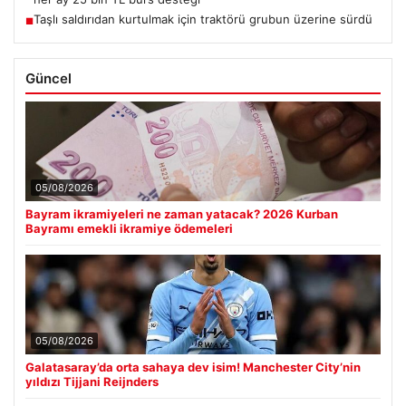
Taşlı saldırıdan kurtulmak için traktörü grubun üzerine sürdü
■
Güncel
05/08/2026
Bayram ikramiyeleri ne zaman yatacak? 2026 Kurban
Bayramı emekli ikramiye ödemeleri
05/08/2026
Galatasaray’da orta sahaya dev isim! Manchester City’nin
yıldızı Tijjani Reijnders