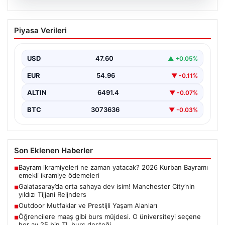
05.08.2026
Galatasaray’da orta sahaya dev isim!
Piyasa Verileri
Manchester City’nin yıldızı Tijjani
Reijnders
USD
47.60
▲ +0.05%
{"title": "Galatasaray Orta Sahaya Dev Transferle
Güçleniyor: Manchester City'nin Yıldızı Tijjani
EUR
54.96
▼ -0.11%
Reijnders"}, "content": "Yaz…
ALTIN
6491.4
▼ -0.07%
BTC
3073636
▼ -0.03%
Son Eklenen Haberler
Bayram ikramiyeleri ne zaman yatacak? 2026 Kurban Bayramı
■
emekli ikramiye ödemeleri
Galatasaray’da orta sahaya dev isim! Manchester City’nin
■
yıldızı Tijjani Reijnders
Outdoor Mutfaklar ve Prestijli Yaşam Alanları
■
Öğrencilere maaş gibi burs müjdesi. O üniversiteyi seçene
■
her ay 25 bin TL burs desteği