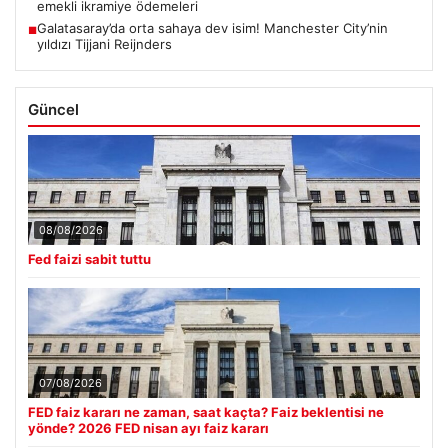
emekli ikramiye ödemeleri
Galatasaray’da orta sahaya dev isim! Manchester City’nin
■
yıldızı Tijjani Reijnders
Güncel
08/08/2026
Fed faizi sabit tuttu
07/08/2026
FED faiz kararı ne zaman, saat kaçta? Faiz beklentisi ne
yönde? 2026 FED nisan ayı faiz kararı