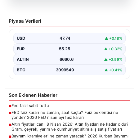
07.08.2026
FED faiz kararı ne zaman, saat kaçta?
Piyasa Verileri
Faiz beklentisi ne yönde? 2026 FED
nisan ayı faiz kararı
USD
47.74
▲ +0.18%
EUR
55.25
▲ +0.32%
ALTIN
6660.6
▲ +2.59%
BTC
3099549
▲ +0.41%
Son Eklenen Haberler
Fed faizi sabit tuttu
■
FED faiz kararı ne zaman, saat kaçta? Faiz beklentisi ne
■
yönde? 2026 FED nisan ayı faiz kararı
Altın fiyatları canlı 8 Nisan 2026: Altın fiyatları ne kadar oldu?
■
Gram, çeyrek, yarım ve cumhuriyet altını alış satış fiyatları
Bayram ikramiyeleri ne zaman yatacak? 2026 Kurban Bayramı
■