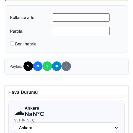
Kullanıcı adı:
Parola:
Beni hatırla
Paylaş:
Hava Durumu
☁
Ankara
NaN°C
ŞEHIR SEÇ