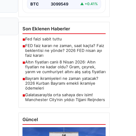
BTC
3099549
▲ +0.41%
Son Eklenen Haberler
Fed faizi sabit tuttu
■
FED faiz kararı ne zaman, saat kaçta? Faiz
■
beklentisi ne yönde? 2026 FED nisan ayı
faiz kararı
Altın fiyatları canlı 8 Nisan 2026: Altın
■
fiyatları ne kadar oldu? Gram, çeyrek,
yarım ve cumhuriyet altını alış satış fiyatları
Bayram ikramiyeleri ne zaman yatacak?
■
2026 Kurban Bayramı emekli ikramiye
ödemeleri
Galatasaray’da orta sahaya dev isim!
■
Manchester City’nin yıldızı Tijjani Reijnders
Güncel