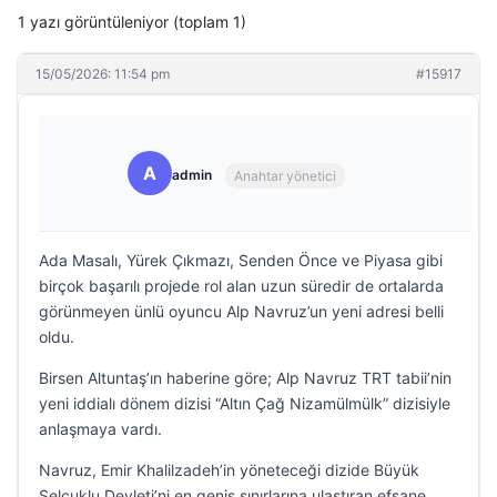
1 yazı görüntüleniyor (toplam 1)
15/05/2026: 11:54 pm
#15917
A
admin
Anahtar yönetici
Ada Masalı, Yürek Çıkmazı, Senden Önce ve Piyasa gibi
birçok başarılı projede rol alan uzun süredir de ortalarda
görünmeyen ünlü oyuncu Alp Navruz’un yeni adresi belli
oldu.
Birsen Altuntaş’ın haberine göre; Alp Navruz TRT tabii’nin
yeni iddialı dönem dizisi “Altın Çağ Nizamülmülk” dizisiyle
anlaşmaya vardı.
Navruz, Emir Khalilzadeh’in yöneteceği dizide Büyük
Selçuklu Devleti’ni en geniş sınırlarına ulaştıran efsane