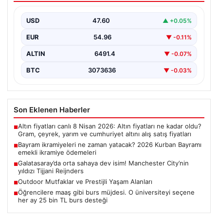
ödemeleri
USD
47.60
▲ +0.05%
EUR
54.96
▼ -0.11%
ALTIN
6491.4
▼ -0.07%
BTC
3073636
▼ -0.03%
Son Eklenen Haberler
Altın fiyatları canlı 8 Nisan 2026: Altın fiyatları ne kadar oldu?
■
Gram, çeyrek, yarım ve cumhuriyet altını alış satış fiyatları
Bayram ikramiyeleri ne zaman yatacak? 2026 Kurban Bayramı
■
emekli ikramiye ödemeleri
Galatasaray’da orta sahaya dev isim! Manchester City’nin
■
yıldızı Tijjani Reijnders
Outdoor Mutfaklar ve Prestijli Yaşam Alanları
■
Öğrencilere maaş gibi burs müjdesi. O üniversiteyi seçene
■
her ay 25 bin TL burs desteği