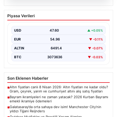
05.08.2026
Bayram ikramiyeleri ne zaman yatacak?
Piyasa Verileri
2026 Kurban Bayramı emekli ikramiye
ödemeleri
USD
47.60
▲ +0.05%
EUR
54.96
▼ -0.11%
ALTIN
6491.4
▼ -0.07%
BTC
3073636
▼ -0.03%
Son Eklenen Haberler
Altın fiyatları canlı 8 Nisan 2026: Altın fiyatları ne kadar oldu?
■
Gram, çeyrek, yarım ve cumhuriyet altını alış satış fiyatları
Bayram ikramiyeleri ne zaman yatacak? 2026 Kurban Bayramı
■
emekli ikramiye ödemeleri
Galatasaray’da orta sahaya dev isim! Manchester City’nin
■
yıldızı Tijjani Reijnders
Outdoor Mutfaklar ve Prestijli Yaşam Alanları