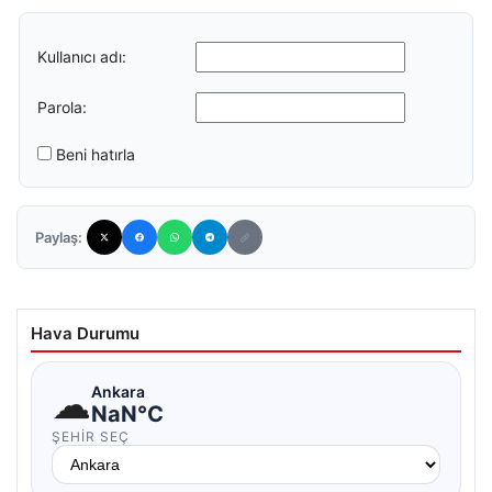
Kullanıcı adı:
Parola:
Beni hatırla
Paylaş:
Hava Durumu
☁
Ankara
NaN°C
ŞEHIR SEÇ