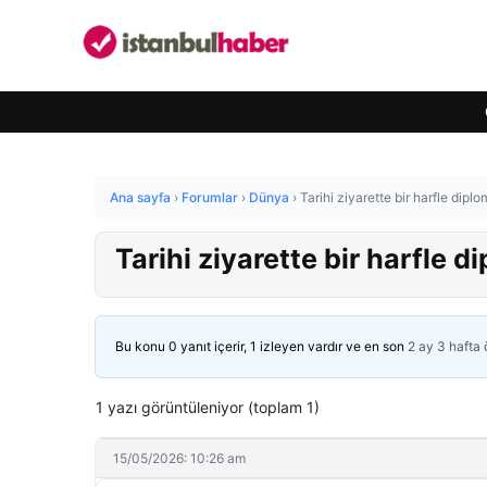
Ana sayfa
›
Forumlar
›
Dünya
›
Tarihi ziyarette bir harfle dipl
Tarihi ziyarette bir harfle d
Bu konu 0 yanıt içerir, 1 izleyen vardır ve en son
2 ay 3 hafta
1 yazı görüntüleniyor (toplam 1)
15/05/2026: 10:26 am