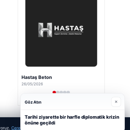
Hastaş Beton
26/05/2026
×
Göz Atın
Tarihi ziyarette bir harfle diplomatik krizin
önüne geçildi
ıyoruz.
Çerez Politikamız
Reddet
Kabul Et