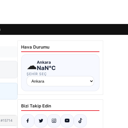
ı
Hava Durumu
☁
Ankara
NaN°C
ŞEHIR SEÇ
Bizi Takip Edin
#15714