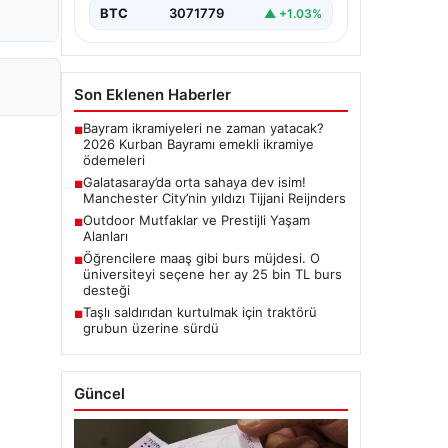
BTC
3071779
▲ +1.03%
Son Eklenen Haberler
Bayram ikramiyeleri ne zaman yatacak?
■
2026 Kurban Bayramı emekli ikramiye
ödemeleri
Galatasaray’da orta sahaya dev isim!
■
Manchester City’nin yıldızı Tijjani Reijnders
Outdoor Mutfaklar ve Prestijli Yaşam
■
Alanları
Öğrencilere maaş gibi burs müjdesi. O
■
üniversiteyi seçene her ay 25 bin TL burs
desteği
Taşlı saldırıdan kurtulmak için traktörü
■
grubun üzerine sürdü
Güncel