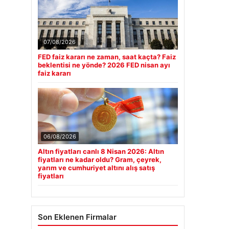
07/08/2026
FED faiz kararı ne zaman, saat kaçta? Faiz
beklentisi ne yönde? 2026 FED nisan ayı
faiz kararı
06/08/2026
Altın fiyatları canlı 8 Nisan 2026: Altın
fiyatları ne kadar oldu? Gram, çeyrek,
yarım ve cumhuriyet altını alış satış
fiyatları
Son Eklenen Firmalar