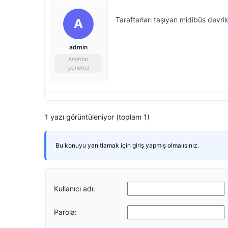
Taraftarları taşıyan midibüs devrild
A
admin
Anahtar
yönetici
1 yazı görüntüleniyor (toplam 1)
Bu konuyu yanıtlamak için giriş yapmış olmalısınız.
Kullanıcı adı:
Parola: