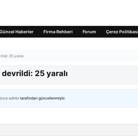
Güncel Haberler
Firma Rehberi
Forum
Çerez Politikas
ildi: 25 yaralı
devrildi: 25 yaralı
 önce
admin
tarafından güncellenmiştir.