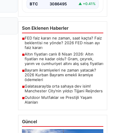
BTC
3086495
▲ +0.41%
Son Eklenen Haberler
FED faiz kararı ne zaman, saat kaçta? Faiz
■
beklentisi ne yönde? 2026 FED nisan ayı
faiz kararı
Altın fiyatları canlı 8 Nisan 2026: Altın
■
fiyatları ne kadar oldu? Gram, çeyrek,
yarım ve cumhuriyet altını alış satış fiyatları
Bayram ikramiyeleri ne zaman yatacak?
■
2026 Kurban Bayramı emekli ikramiye
ödemeleri
Galatasaray’da orta sahaya dev isim!
■
Manchester City’nin yıldızı Tijjani Reijnders
Outdoor Mutfaklar ve Prestijli Yaşam
■
Alanları
Güncel