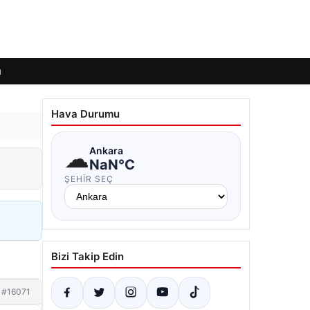
ı
Hava Durumu
☁
Ankara
NaN°C
ŞEHIR SEÇ
Bizi Takip Edin
#16071