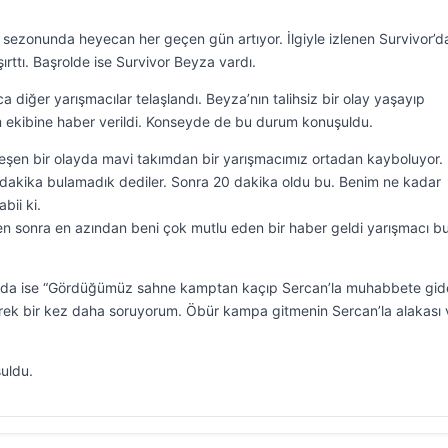
r sezonunda heyecan her geçen gün artıyor. İlgiyle izlenen Survivor’d
ırttı. Başrolde ise Survivor Beyza vardı.
diğer yarışmacılar telaşlandı. Beyza’nın talihsiz bir olay yaşayıp
 ekibine haber verildi. Konseyde de bu durum konuşuldu.
leşen bir olayda mavi takımdan bir yarışmacımız ortadan kayboluyor.
0 dakika bulamadık dediler. Sonra 20 dakika oldu bu. Benim ne kadar
bii ki.
en sonra en azından beni çok mutlu eden bir haber geldi yarışmacı b
ında ise “Gördüğümüz sahne kamptan kaçıp Sercan’la muhabbete gid
rek bir kez daha soruyorum. Öbür kampa gitmenin Sercan’la alakası 
uldu.