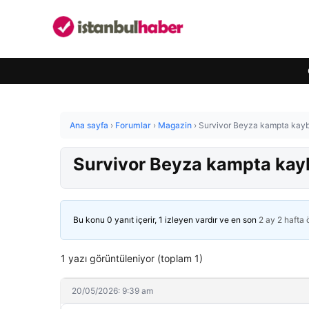
Ana sayfa
›
Forumlar
›
Magazin
›
Survivor Beyza kampta kaybo
Survivor Beyza kampta kayb
Bu konu 0 yanıt içerir, 1 izleyen vardır ve en son
2 ay 2 hafta
1 yazı görüntüleniyor (toplam 1)
20/05/2026: 9:39 am