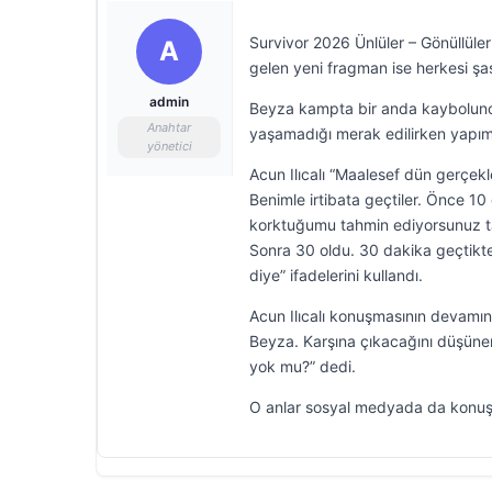
Survivor 2026 Ünlüler – Gönüllüle
A
gelen yeni fragman ise herkesi şaş
admin
Beyza kampta bir anda kaybolunca 
Anahtar
yaşamadığı merak edilirken yapım
yönetici
Acun Ilıcalı “Maalesef dün gerçek
Benimle irtibata geçtiler. Önce 1
korktuğumu tahmin ediyorsunuz ta
Sonra 30 oldu. 30 dakika geçtikt
diye” ifadelerini kullandı.
Acun Ilıcalı konuşmasının devam
Beyza. Karşına çıkacağını düşüne
yok mu?” dedi.
O anlar sosyal medyada da konuş