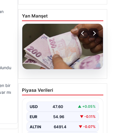
an
Yan Manşet
ulundu
05.08.2026
Bayram ikramiyeleri ne
en bir
Piyasa Verileri
zaman yatacak? 2026
var mı
Kurban Bayramı emekli
ikramiye ödemeleri
USD
47.60
▲ +0.05%
EUR
54.96
▼ -0.11%
ALTIN
6491.4
▼ -0.07%