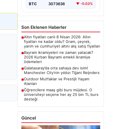
BTC
3073636
▼ -0.03%
Son Eklenen Haberler
Altın fiyatları canlı 8 Nisan 2026: Altın
■
fiyatları ne kadar oldu? Gram, çeyrek,
yarım ve cumhuriyet altını alış satış fiyatları
Bayram ikramiyeleri ne zaman yatacak?
■
2026 Kurban Bayramı emekli ikramiye
ödemeleri
Galatasaray’da orta sahaya dev isim!
■
Manchester City’nin yıldızı Tijjani Reijnders
Outdoor Mutfaklar ve Prestijli Yaşam
■
Alanları
Öğrencilere maaş gibi burs müjdesi. O
■
üniversiteyi seçene her ay 25 bin TL burs
desteği
Güncel