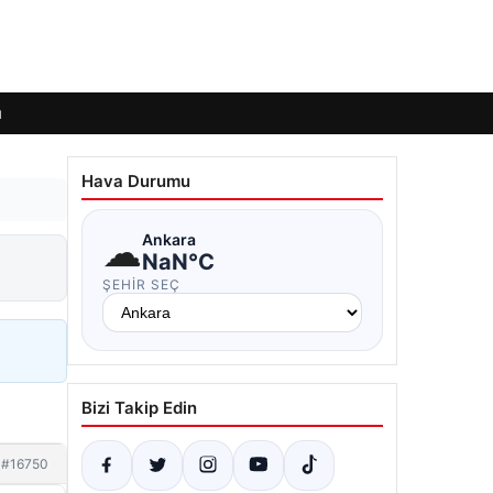
ı
Hava Durumu
☁
Ankara
NaN°C
ŞEHIR SEÇ
Bizi Takip Edin
#16750