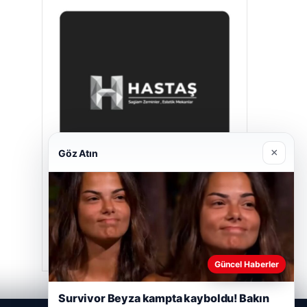
×
Göz Atın
Hastaş Beton
26/05/2026
Güncel Haberler
Survivor Beyza kampta kayboldu! Bakın