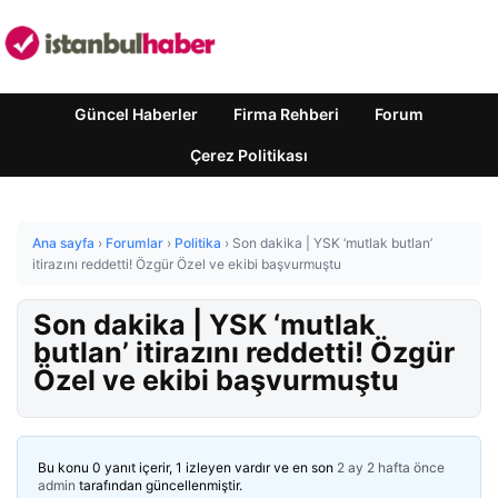
Güncel Haberler
Firma Rehberi
Forum
Çerez Politikası
Ana sayfa
›
Forumlar
›
Politika
›
Son dakika | YSK ‘mutlak butlan’
itirazını reddetti! Özgür Özel ve ekibi başvurmuştu
Son dakika | YSK ‘mutlak
butlan’ itirazını reddetti! Özgür
Özel ve ekibi başvurmuştu
Bu konu 0 yanıt içerir, 1 izleyen vardır ve en son
2 ay 2 hafta önce
admin
tarafından güncellenmiştir.