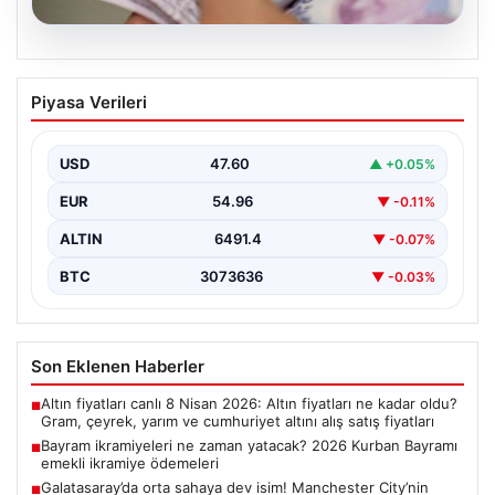
05.08.2026
Bayram ikramiyeleri ne zaman yatacak?
Piyasa Verileri
2026 Kurban Bayramı emekli ikramiye
ödemeleri
USD
47.60
▲ +0.05%
EUR
54.96
▼ -0.11%
ALTIN
6491.4
▼ -0.07%
BTC
3073636
▼ -0.03%
Son Eklenen Haberler
Altın fiyatları canlı 8 Nisan 2026: Altın fiyatları ne kadar oldu?
■
Gram, çeyrek, yarım ve cumhuriyet altını alış satış fiyatları
Bayram ikramiyeleri ne zaman yatacak? 2026 Kurban Bayramı
■
emekli ikramiye ödemeleri
Galatasaray’da orta sahaya dev isim! Manchester City’nin
■