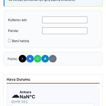
Kullanıcı adı:
Parola:
Beni hatırla
Paylaş:
Hava Durumu
☁
Ankara
NaN°C
ŞEHIR SEÇ