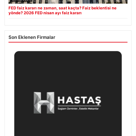
FED faiz kararı ne zaman, saat kaçta? Faiz beklentisi ne
yönde? 2026 FED nisan ayı faiz kararı
Son Eklenen Firmalar