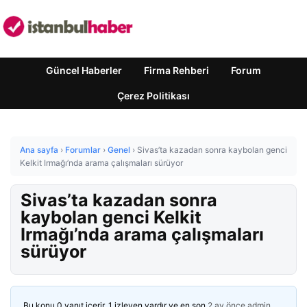
Güncel Haberler
Firma Rehberi
Forum
Çerez Politikası
Ana sayfa
›
Forumlar
›
Genel
›
Sivas’ta kazadan sonra kaybolan genci
Kelkit Irmağı’nda arama çalışmaları sürüyor
Sivas’ta kazadan sonra
kaybolan genci Kelkit
Irmağı’nda arama çalışmaları
sürüyor
Bu konu 0 yanıt içerir, 1 izleyen vardır ve en son
2 ay önce
admin