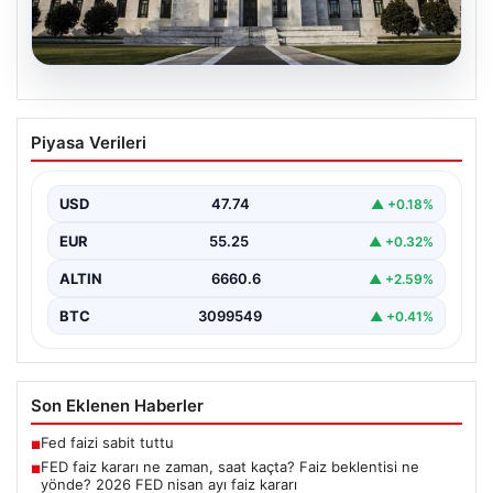
07.08.2026
FED faiz kararı ne zaman, saat kaçta?
Piyasa Verileri
Faiz beklentisi ne yönde? 2026 FED
nisan ayı faiz kararı
USD
47.74
▲ +0.18%
EUR
55.25
▲ +0.32%
ALTIN
6660.6
▲ +2.59%
BTC
3099549
▲ +0.41%
Son Eklenen Haberler
Fed faizi sabit tuttu
■
FED faiz kararı ne zaman, saat kaçta? Faiz beklentisi ne
■
yönde? 2026 FED nisan ayı faiz kararı