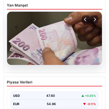
Yan Manşet
05.08.2026
Bayram ikramiyeleri ne zaman yatacak?
Piyasa Verileri
2026 Kurban Bayramı emekli ikramiye
ödemeleri
USD
47.60
▲ +0.05%
EUR
54.96
▼ -0.11%