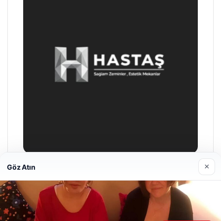
×
Göz Atın
Prenses Night Club
29/04/2026