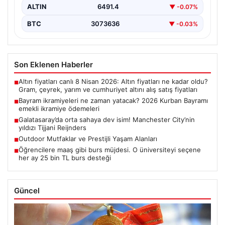
ALTIN
6491.4
▼ -0.07%
BTC
3073636
▼ -0.03%
Son Eklenen Haberler
Altın fiyatları canlı 8 Nisan 2026: Altın fiyatları ne kadar oldu?
■
Gram, çeyrek, yarım ve cumhuriyet altını alış satış fiyatları
Bayram ikramiyeleri ne zaman yatacak? 2026 Kurban Bayramı
■
emekli ikramiye ödemeleri
Galatasaray’da orta sahaya dev isim! Manchester City’nin
■
yıldızı Tijjani Reijnders
Outdoor Mutfaklar ve Prestijli Yaşam Alanları
■
Öğrencilere maaş gibi burs müjdesi. O üniversiteyi seçene
■
her ay 25 bin TL burs desteği
Güncel