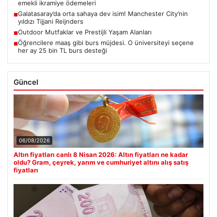
emekli ikramiye ödemeleri
Galatasaray’da orta sahaya dev isim! Manchester City’nin
■
yıldızı Tijjani Reijnders
Outdoor Mutfaklar ve Prestijli Yaşam Alanları
■
Öğrencilere maaş gibi burs müjdesi. O üniversiteyi seçene
■
her ay 25 bin TL burs desteği
Güncel
06/08/2026
Altın fiyatları canlı 8 Nisan 2026: Altın fiyatları ne kadar
oldu? Gram, çeyrek, yarım ve cumhuriyet altını alış satış
fiyatları