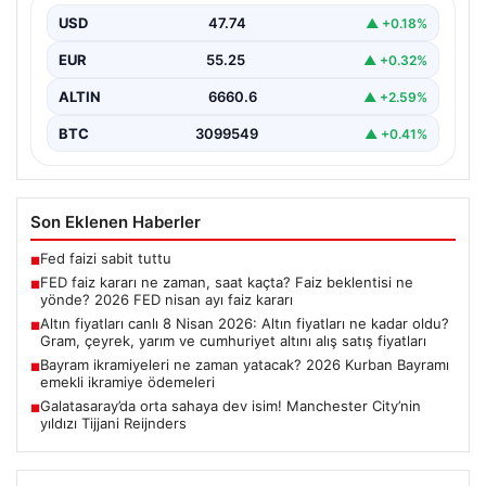
USD
47.74
▲ +0.18%
EUR
55.25
▲ +0.32%
ALTIN
6660.6
▲ +2.59%
BTC
3099549
▲ +0.41%
Son Eklenen Haberler
Fed faizi sabit tuttu
■
FED faiz kararı ne zaman, saat kaçta? Faiz beklentisi ne
■
yönde? 2026 FED nisan ayı faiz kararı
Altın fiyatları canlı 8 Nisan 2026: Altın fiyatları ne kadar oldu?
■
Gram, çeyrek, yarım ve cumhuriyet altını alış satış fiyatları
Bayram ikramiyeleri ne zaman yatacak? 2026 Kurban Bayramı
■
emekli ikramiye ödemeleri
Galatasaray’da orta sahaya dev isim! Manchester City’nin
■
yıldızı Tijjani Reijnders