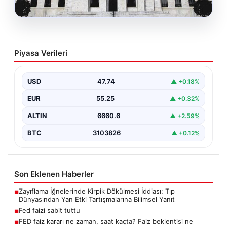
08.08.2026
Fed faizi sabit tuttu
Piyasa Verileri
{"title": "ABD Merkez Bankası Fed Faiz Oranını Sabit
Tuttu", "content": "ABD Merkez Bankası (Fed),…
USD
47.74
▲ +0.18%
EUR
55.25
▲ +0.32%
ALTIN
6660.6
▲ +2.59%
BTC
3103826
▲ +0.12%
Son Eklenen Haberler
Zayıflama İğnelerinde Kirpik Dökülmesi İddiası: Tıp
■
Dünyasından Yan Etki Tartışmalarına Bilimsel Yanıt
Fed faizi sabit tuttu
■
FED faiz kararı ne zaman, saat kaçta? Faiz beklentisi ne
■