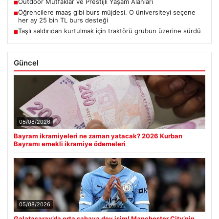
Outdoor Mutfaklar ve Prestijli Yaşam Alanları
■
Öğrencilere maaş gibi burs müjdesi. O üniversiteyi seçene
■
her ay 25 bin TL burs desteği
Taşlı saldırıdan kurtulmak için traktörü grubun üzerine sürdü
■
Güncel
05/08/2026
Bayram ikramiyeleri ne zaman yatacak? 2026 Kurban
Bayramı emekli ikramiye ödemeleri
05/08/2026
Galatasaray’da orta sahaya dev isim! Manchester City’nin