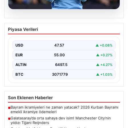
05.08.2026
Galatasaray’da orta sahaya dev isim!
Piyasa Verileri
Manchester City’nin yıldızı Tijjani
Reijnders
USD
47.57
▲ +0.08%
{"title": "Galatasaray Orta Sahaya Dev Transferle
Güçleniyor: Manchester City'nin Yıldızı Tijjani
EUR
55.00
▲ +0.27%
Reijnders"}, "content": "Yaz…
ALTIN
6497.5
▲ +4.27%
BTC
3071779
▲ +1.03%
Son Eklenen Haberler
Bayram ikramiyeleri ne zaman yatacak? 2026 Kurban Bayramı
■
emekli ikramiye ödemeleri
Galatasaray’da orta sahaya dev isim! Manchester City’nin
■
yıldızı Tijjani Reijnders