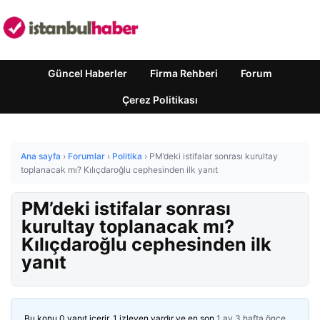
Güncel Haberler
Firma Rehberi
Forum
Çerez Politikası
Ana sayfa
›
Forumlar
›
Politika
›
PM’deki istifalar sonrası kurultay
toplanacak mı? Kılıçdaroğlu cephesinden ilk yanıt
PM’deki istifalar sonrası
kurultay toplanacak mı?
Kılıçdaroğlu cephesinden ilk
yanıt
Bu konu 0 yanıt içerir, 1 izleyen vardır ve en son
1 ay 3 hafta önce