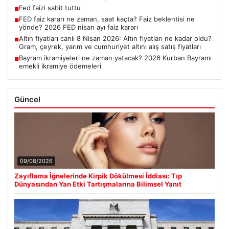
Fed faizi sabit tuttu
■
FED faiz kararı ne zaman, saat kaçta? Faiz beklentisi ne
■
yönde? 2026 FED nisan ayı faiz kararı
Altın fiyatları canlı 8 Nisan 2026: Altın fiyatları ne kadar oldu?
■
Gram, çeyrek, yarım ve cumhuriyet altını alış satış fiyatları
Bayram ikramiyeleri ne zaman yatacak? 2026 Kurban Bayramı
■
emekli ikramiye ödemeleri
Güncel
09/08/2026
Zayıflama İğnelerinde Kirpik Dökülmesi İddiası: Tıp
Dünyasından Yan Etki Tartışmalarına Bilimsel Yanıt