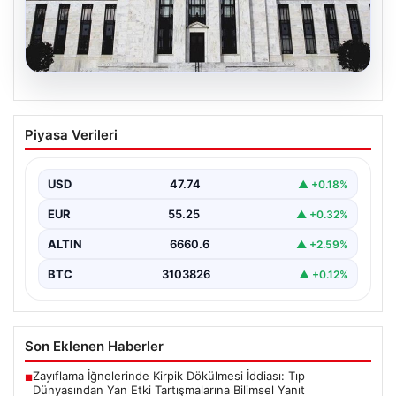
08.08.2026
Fed faizi sabit tuttu
Piyasa Verileri
{"title": "ABD Merkez Bankası Fed Faiz Oranını Sabit
Tuttu", "content": "ABD Merkez Bankası (Fed),…
USD
47.74
▲ +0.18%
EUR
55.25
▲ +0.32%
ALTIN
6660.6
▲ +2.59%
BTC
3103826
▲ +0.12%
Son Eklenen Haberler
Zayıflama İğnelerinde Kirpik Dökülmesi İddiası: Tıp
■
Dünyasından Yan Etki Tartışmalarına Bilimsel Yanıt