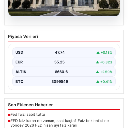
07.08.2026
FED faiz kararı ne zaman, saat kaçta?
Piyasa Verileri
Faiz beklentisi ne yönde? 2026 FED
nisan ayı faiz kararı
USD
47.74
▲ +0.18%
EUR
55.25
▲ +0.32%
ALTIN
6660.6
▲ +2.59%
BTC
3099549
▲ +0.41%
Son Eklenen Haberler
Fed faizi sabit tuttu
■
FED faiz kararı ne zaman, saat kaçta? Faiz beklentisi ne
■
yönde? 2026 FED nisan ayı faiz kararı