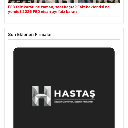
FED faiz kararı ne zaman, saat kaçta? Faiz beklentisi ne
yönde? 2026 FED nisan ayı faiz kararı
Son Eklenen Firmalar