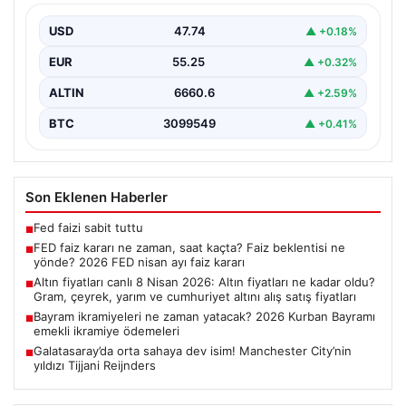
nisan ayı faiz kararı
USD
47.74
▲ +0.18%
EUR
55.25
▲ +0.32%
ALTIN
6660.6
▲ +2.59%
BTC
3099549
▲ +0.41%
Son Eklenen Haberler
Fed faizi sabit tuttu
■
FED faiz kararı ne zaman, saat kaçta? Faiz beklentisi ne
■
yönde? 2026 FED nisan ayı faiz kararı
Altın fiyatları canlı 8 Nisan 2026: Altın fiyatları ne kadar oldu?
■
Gram, çeyrek, yarım ve cumhuriyet altını alış satış fiyatları
Bayram ikramiyeleri ne zaman yatacak? 2026 Kurban Bayramı
■
emekli ikramiye ödemeleri
Galatasaray’da orta sahaya dev isim! Manchester City’nin
■
yıldızı Tijjani Reijnders