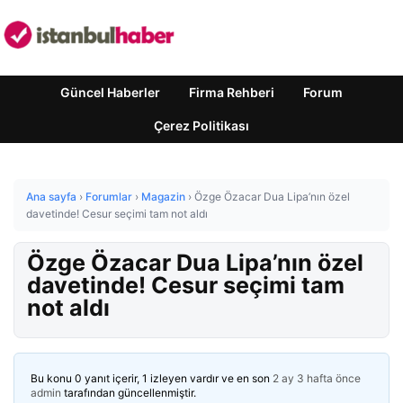
Güncel Haberler
Firma Rehberi
Forum
Çerez Politikası
Ana sayfa
›
Forumlar
›
Magazin
›
Özge Özacar Dua Lipa’nın özel
davetinde! Cesur seçimi tam not aldı
Özge Özacar Dua Lipa’nın özel
davetinde! Cesur seçimi tam
not aldı
Bu konu 0 yanıt içerir, 1 izleyen vardır ve en son
2 ay 3 hafta önce
admin
tarafından güncellenmiştir.